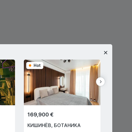
Hot
Hot
169,900 €
134,90
КИШИНЁВ
,
БОТАНИКА
КИШИН