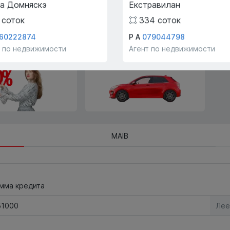
а Домняскэ
Екстравилан
на другую недвижимость.
соток
334
соток
60222874
Р А
079044798
ие ипотеки
Просмотр на транспорте
т по недвижимости
Агент по недвижимости
!
компании!
MAIB
мма кредита
Лее