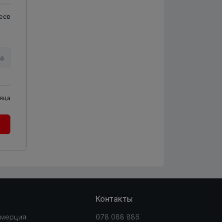
еев
а
яца
Контакты
мерция
078 088 886