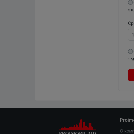
51
Ср
1
М
Proim
О ком