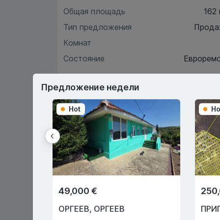
Общая площадь
162
Тип предложения
Прода
Комнат
Состояние
Еврорем
Предложение недели
Хара
Hot
Ho
О
Первый взнос 15%
49,000 €
250
Или через государственную
программу "Prima Casă" с 10%
ОРГЕЕВ
,
ОРГЕЕВ
ПРИ
первоначальным взносом!