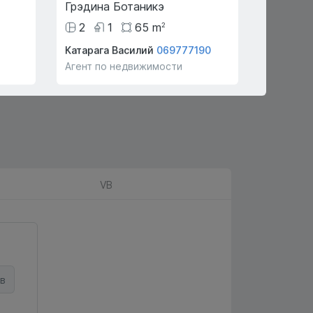
Грэдина Ботаникэ
Бэчоий 
2
1
65
m
3
2
Катарага Василий
069777190
Тулум Ив
Агент по недвижимости
Агент по
VB
в