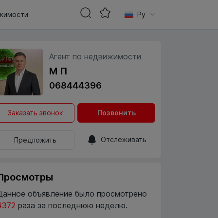
жимости
Ру
Агент по недвижимости
М П
068444396
Заказать звонок
Позвонить
Отслеживать
Предложить
Просмотры
Данное объявление было просмотрено
4372
раза за последнюю неделю.