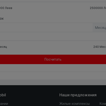
000
Леев
2500000
Л
ок
Месяц
есяц
240
Мес
Посчитать
obil
Наши предложения
пании
Жилые комплексы
Ком