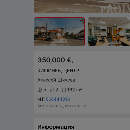
350,000 €,
КИШИНЁВ
,
ЦЕНТР
Алексей Шчусев
5
2
162
m
2
М П
068444396
Агент по недвижимости
Информация