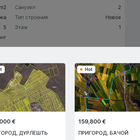
 m2
Санузел
2
жа
Тип строения
Новое
5
Этаж
1
онт
ктеристики
t
Hot
писание
Trade-In
,000 €
159,800 €
С помощью программы
Trade-In мы поможем вам
ГОРОД
,
ДУРЛЕШТЬ
ПРИГОРОД
,
БАЧОЙ
купить эту квартиру в обмен