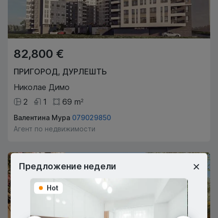
82,800 €
ПРИГОРОД
,
ДУРЛЕШТЬ
Николае Димо
2
1
69
m
2
Валентина Мура
079029850
Агент по недвижимости
Предложение недели
Hot
Hot