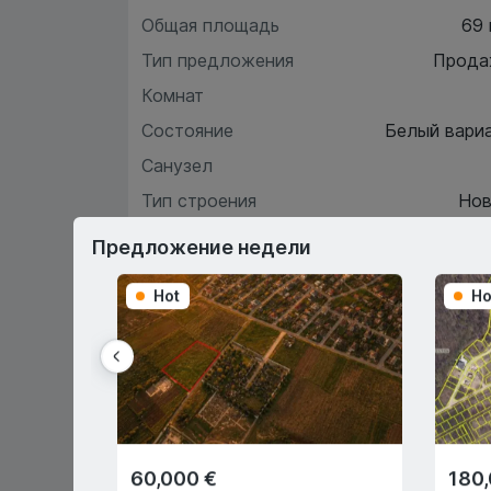
Общая площадь
69
Тип предложения
Прода
Комнат
Состояние
Белый вари
Санузел
Тип строения
Нов
Этаж
Предложение недели
Hot
Ho
Хара
О
60,000 €
180