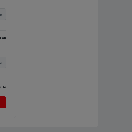
в
еев
а
яца