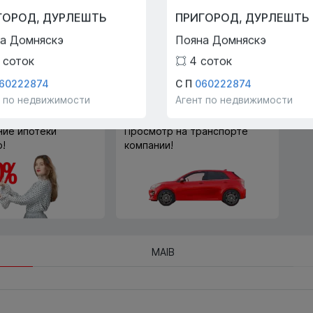
Trade-In
ГОРОД
,
ДУРЛЕШТЬ
ПРИГОРОД
,
ДУРЛЕШТЬ
С помощью программы
а Домняскэ
Пояна Домняскэ
Trade-In мы поможем вам
купить эту квартиру в обмен
соток
4
соток
на другую недвижимость.
60222874
С П
060222874
т по недвижимости
Агент по недвижимости
ие ипотеки
Просмотр на транспорте
!
компании!
MAIB