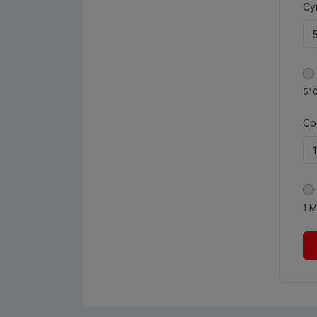
Су
51
Ср
1
М