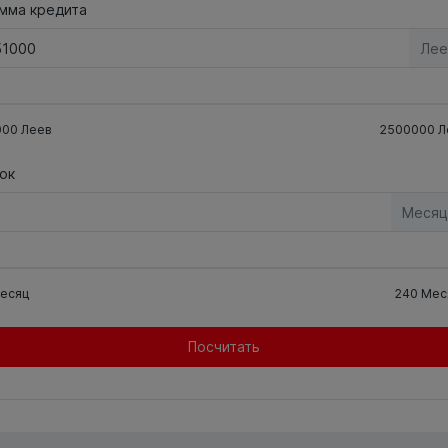
мма кредита
Лее
000
Леев
2500000
Л
ок
Месяц
есяц
240
Мес
Посчитать