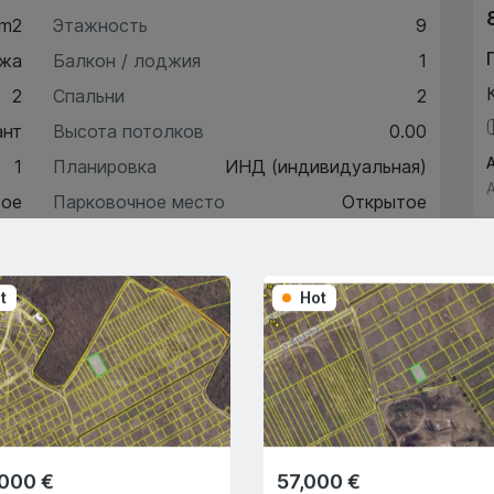
 m2
Этажность
9
жа
Балкон / лоджия
1
2
Спальни
2
ант
Высота потолков
0.00
1
Планировка
ИНД (индивидуальная)
ое
Парковочное место
Открытое
5
Автономное отопление
Да
t
Hot
ктеристики
писание
,000 €
57,000 €