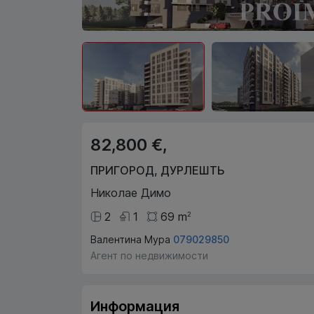
82,800 €,
ПРИГОРОД
,
ДУРЛЕШТЬ
Николае Димо
2
1
69
m
2
Валентина Мура
079029850
Агент по недвижимости
Информация