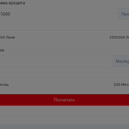
мма кредита
Лее
000
Леев
2500000
Л
ок
Месяц
есяц
240
Мес
Посчитать