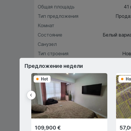
Общая площадь
41
Тип предложения
Прода
Комнат
Состояние
Белый вари
Санузел
Тип строения
Нов
Этаж
Предложение недели
Hot
Ho
Хара
О
109,900 €
57,0