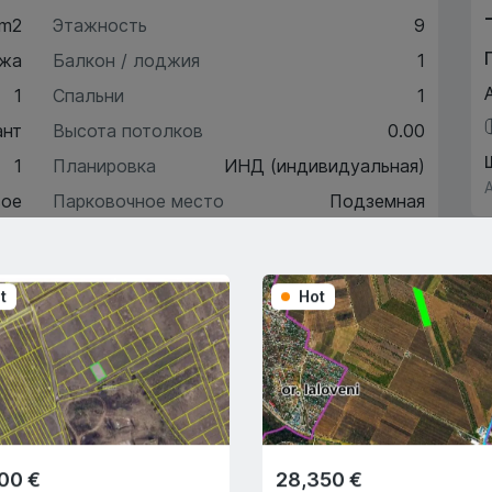
 m2
Этажность
9
жа
Балкон / лоджия
1
1
Спальни
1
ант
Высота потолков
0.00
1
Планировка
ИНД (индивидуальная)
ое
Парковочное место
Подземная
3
Автономное отопление
Да
t
Hot
ктеристики
писание
00 €
28,350 €