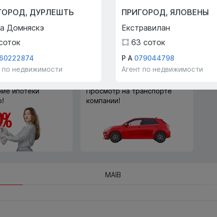
Trade-In
ГОРОД
,
ДУРЛЕШТЬ
ПРИГОРОД
,
ЯЛОВЕНЫ
С помощью программы
а Домняскэ
Екстравилан
Trade-In мы поможем вам
купить эту квартиру в обмен
соток
63
соток
на другую недвижимость.
60222874
Р А
079044798
т по недвижимости
Агент по недвижимости
ие ипотеки
Просмотр на транспорте
!
компании!
MAIB