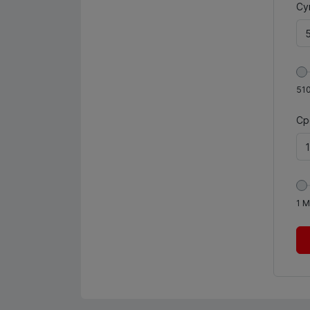
Су
51
Ср
1
М