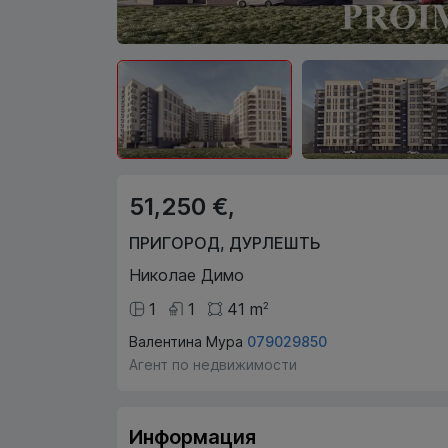
51,250 €,
ПРИГОРОД
,
ДУРЛЕШТЬ
Николае Димо
1
1
41
m
2
Валентина Мура
079029850
Агент по недвижимости
Информация