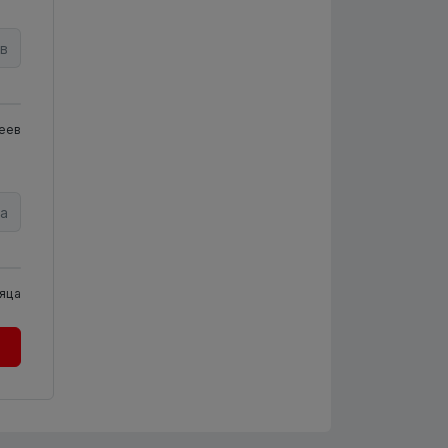
в
еев
а
яца