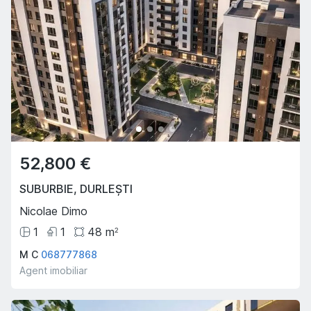
52,800 €
SUBURBIE
,
DURLEȘTI
Nicolae Dimo
1
1
48
m
2
M C
068777868
Agent imobiliar