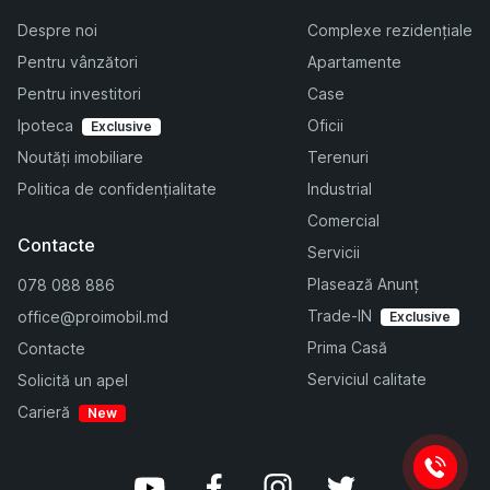
Despre noi
Complexe rezidențiale
Pentru vânzători
Apartamente
Pentru investitori
Case
Ipoteca
Oficii
Exclusive
Noutăți imobiliare
Terenuri
Politica de confidențialitate
Industrial
Comercial
Contacte
Servicii
Plasează Anunț
078 088 886
Trade-IN
office@proimobil.md
Exclusive
Prima Casă
Contacte
Serviciul calitate
Solicită un apel
Carieră
New