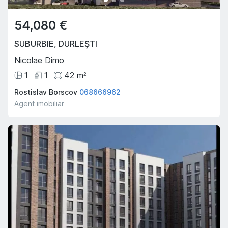
54,080 €
SUBURBIE
,
DURLEȘTI
Nicolae Dimo
1
1
42
m
2
Rostislav Borscov
068666962
Agent imobiliar