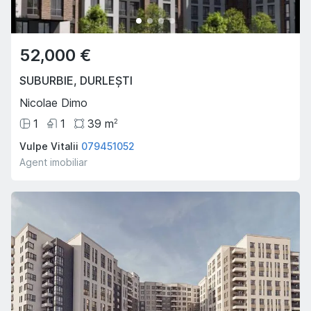
52,000 €
SUBURBIE
,
DURLEȘTI
Nicolae Dimo
1
1
39
m
2
Vulpe Vitalii
079451052
Agent imobiliar