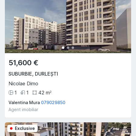
51,600 €
SUBURBIE
,
DURLEȘTI
Nicolae Dimo
1
1
42
m
2
Valentina Mura
079029850
Agent imobiliar
Exclusive