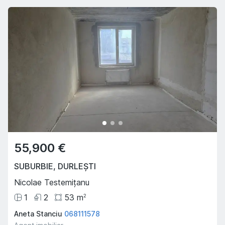
55,900 €
SUBURBIE
,
DURLEȘTI
Nicolae Testemițanu
1
2
53
m
2
Aneta Stanciu
068111578