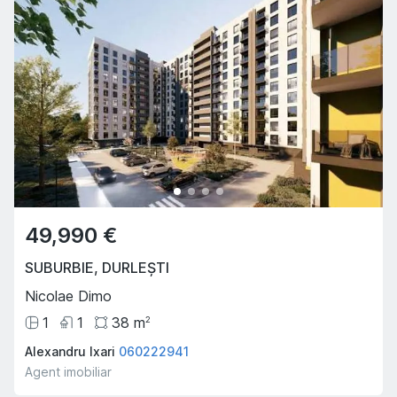
49,990 €
SUBURBIE
,
DURLEȘTI
Nicolae Dimo
1
1
38
m
2
Alexandru Ixari
060222941
Agent imobiliar