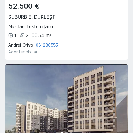
52,500 €
SUBURBIE
,
DURLEȘTI
Nicolae Testemițanu
1
2
54
m
2
Andrei Crivoi
061236555
Agent imobiliar