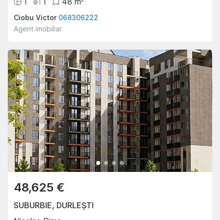
1
1
48
m
Ciobu Victor
068306222
Agent imobiliar
48,625 €
SUBURBIE
,
DURLEȘTI