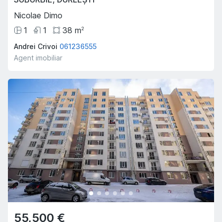
Nicolae Dimo
1
1
38
m
2
Andrei Crivoi
061236555
Agent imobiliar
55,500 €