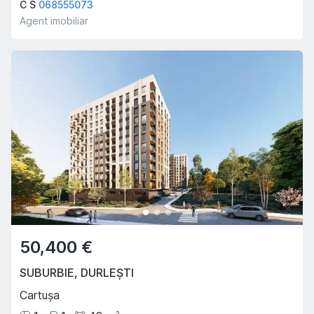
C S
068555073
Agent imobiliar
50,400 €
SUBURBIE
,
DURLEȘTI
Cartușa
2