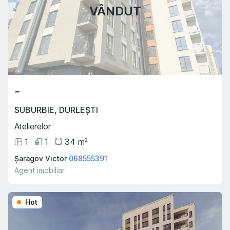
VÂNDUT
-
SUBURBIE
,
DURLEȘTI
Atelierelor
1
1
34
m
2
Șaragov Victor
068555391
Agent imobiliar
Hot