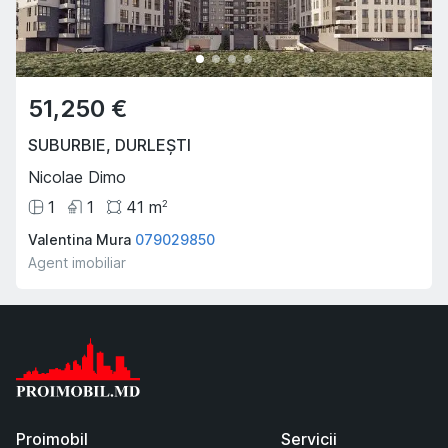
51,250 €
SUBURBIE
,
DURLEȘTI
Nicolae Dimo
1
1
41
m
2
Valentina Mura
079029850
Agent imobiliar
Proimobil
Servicii