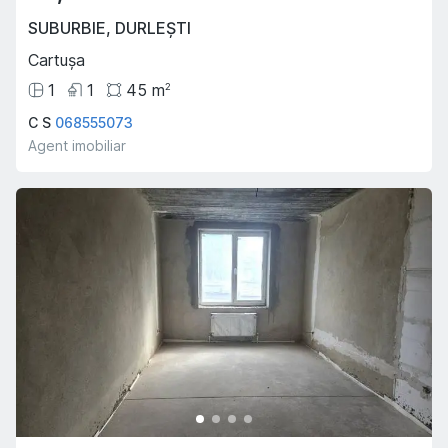
SUBURBIE
,
DURLEȘTI
Cartușa
1
1
45
m
2
C S
068555073
Agent imobiliar