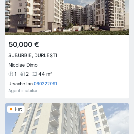
50,000 €
SUBURBIE
,
DURLEȘTI
Nicolae Dimo
1
2
44
m
2
Ursache Ion
060222091
Agent imobiliar
Hot