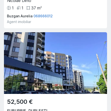
Nicolae Dimo
1
1
37
m
2
Buzgan Aurelia
068666012
Agent imobiliar
52,500 €
SUBURBIE
,
DURLEȘTI