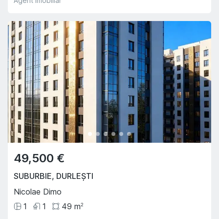
Agent imobiliar
49,500 €
SUBURBIE
,
DURLEȘTI
Nicolae Dimo
1
1
49
m
2