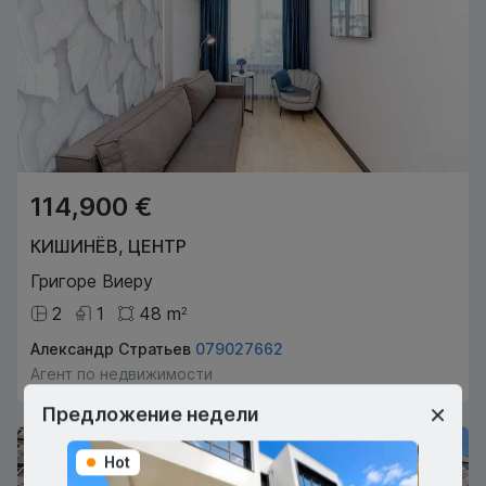
114,900 €
КИШИНЁВ
,
ЦЕНТР
Григоре Виеру
2
1
48
m
2
Александр Стратьев
079027662
Агент по недвижимости
Предложение недели
Hot
Hot