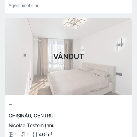
Agent imobiliar
VÂNDUT
-
CHIȘINĂU
,
CENTRU
Nicolae Testemițanu
1
1
46
m
2