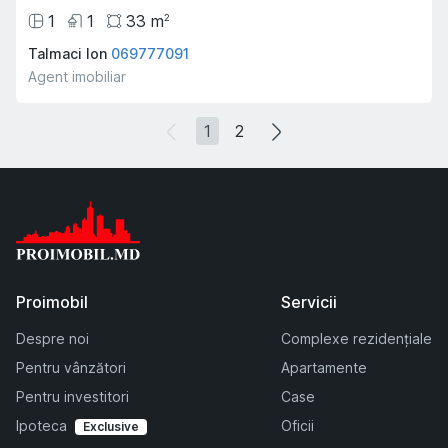
1
1
33
m
2
Talmaci Ion
069777091
Agent imobiliar
1
2
Proimobil
Servicii
Despre noi
Complexe rezidențiale
Pentru vânzători
Apartamente
Pentru investitori
Case
Ipoteca
Oficii
Exclusive