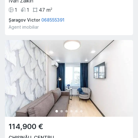
Ivan Zaikin
1
1
47
m
2
Șaragov Victor
068555391
Agent imobiliar
114,900 €
CHIȘINĂU
,
CENTRU