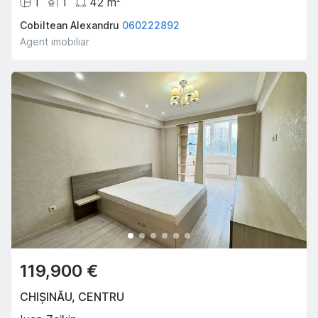
1
1
42
m
Cobiltean Alexandru
060222892
Agent imobiliar
119,900 €
CHIȘINĂU
,
CENTRU