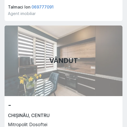
Talmaci Ion
069777091
Agent imobiliar
VÂNDUT
-
CHIȘINĂU
,
CENTRU
Mitropolit Dosoftei