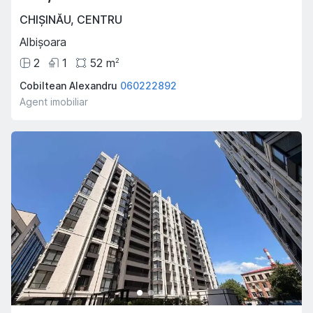
CHIȘINĂU
,
CENTRU
Albișoara
2
1
52
m
2
Cobiltean Alexandru
060222892
Agent imobiliar