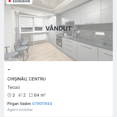
Exclusive
VÂNDUT
-
CHIȘINĂU
,
CENTRU
Tecuci
2
2
64
m
2
Pîrgari Vadim
079011944
Agent imobiliar