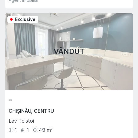
Agent imobiliar
Exclusive
VÂNDUT
-
CHIȘINĂU
,
CENTRU
Lev Tolstoi
1
1
49
m
2