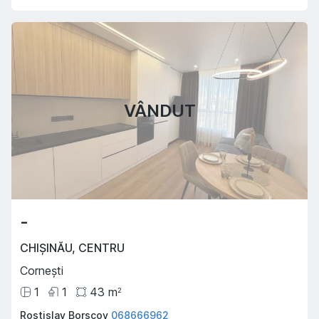
VÂNDUT
-
CHIȘINĂU
,
CENTRU
Cornești
1
1
43
m
2
Rostislav Borscov
068666962