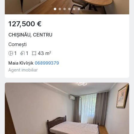
127,500 €
CHIȘINĂU
,
CENTRU
Cornești
1
1
43
m
2
Maia Kîvîrjik
068999379
Agent imobiliar