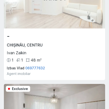
-
CHIȘINĂU
,
CENTRU
Ivan Zaikin
1
1
48
m
2
Izbas Vlad
069777632
Agent imobiliar
Exclusive