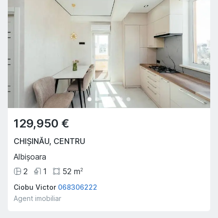
129,950 €
CHIȘINĂU
,
CENTRU
Albișoara
2
1
52
m
2
Ciobu Victor
068306222
Agent imobiliar