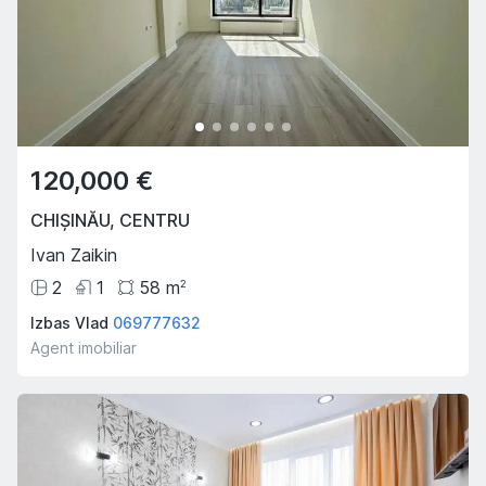
120,000 €
CHIȘINĂU
,
CENTRU
Ivan Zaikin
2
1
58
m
2
Izbas Vlad
069777632
Agent imobiliar