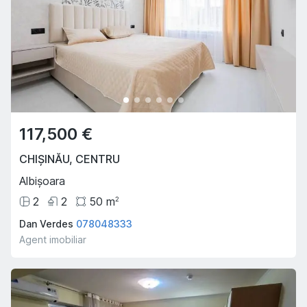
117,500 €
CHIȘINĂU
,
CENTRU
Albișoara
2
2
50
m
2
Dan Verdes
078048333
Agent imobiliar