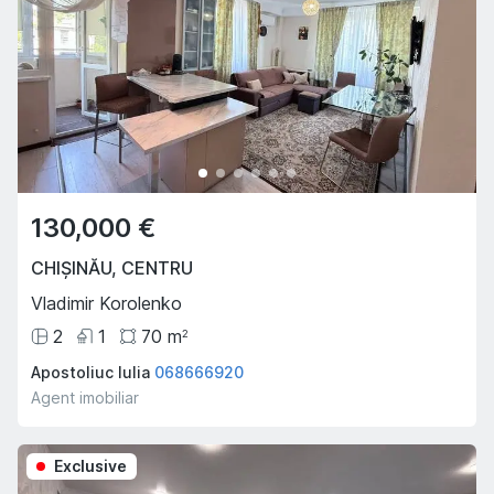
130,000 €
CHIȘINĂU
,
CENTRU
Vladimir Korolenko
2
1
70
m
2
Apostoliuc Iulia
068666920
Agent imobiliar
Exclusive