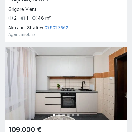
Grigore Vieru
2
1
48
m
2
Alexandr Stratiev
079027662
Agent imobiliar
109,000 €