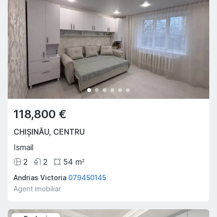
118,800 €
CHIȘINĂU
,
CENTRU
Ismail
2
2
54
m
2
Andrias Victoria
079450145
Agent imobiliar