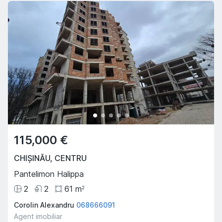
115,000 €
CHIȘINĂU
,
CENTRU
Pantelimon Halippa
2
2
61
m
2
Corolin Alexandru
068666091
Agent imobiliar