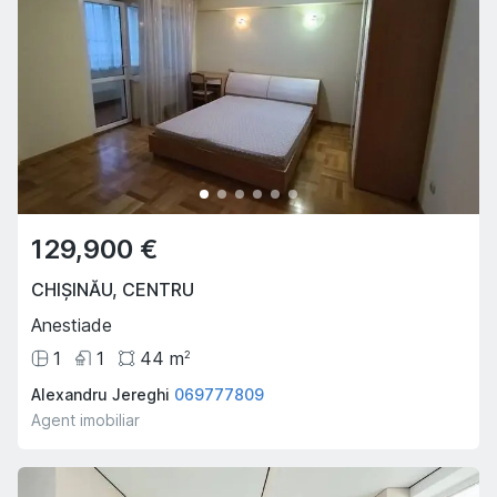
129,900 €
CHIȘINĂU
,
CENTRU
Anestiade
1
1
44
m
2
Alexandru Jereghi
069777809
Agent imobiliar