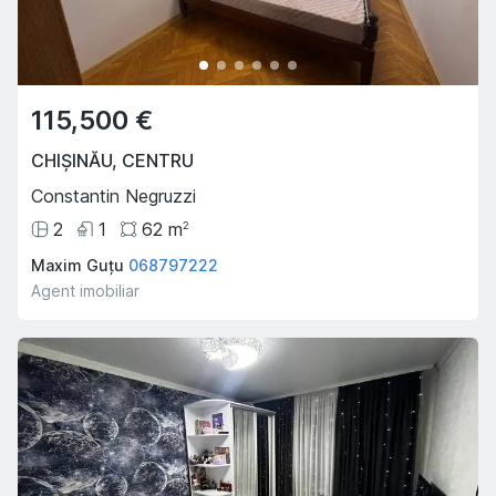
115,500 €
CHIȘINĂU
,
CENTRU
Constantin Negruzzi
2
1
62
m
2
Maxim Guțu
068797222
Agent imobiliar