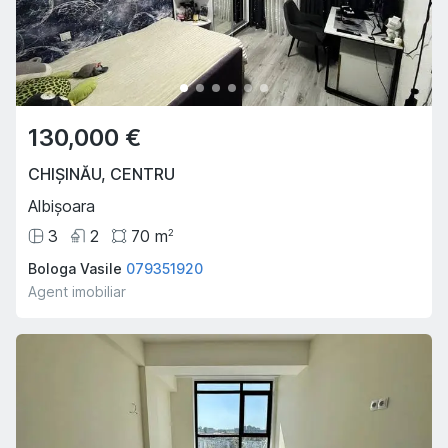
130,000 €
CHIȘINĂU
,
CENTRU
Albișoara
3
2
70
m
2
Bologa Vasile
079351920
Agent imobiliar