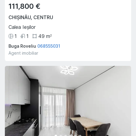
111,800 €
CHIȘINĂU
,
CENTRU
Calea Ieșilor
1
1
49
m
2
Buga Roveliu
068555031
Agent imobiliar