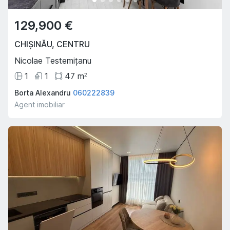
129,900 €
CHIȘINĂU
,
CENTRU
Nicolae Testemițanu
1
1
47
m
2
Borta Alexandru
060222839
Agent imobiliar