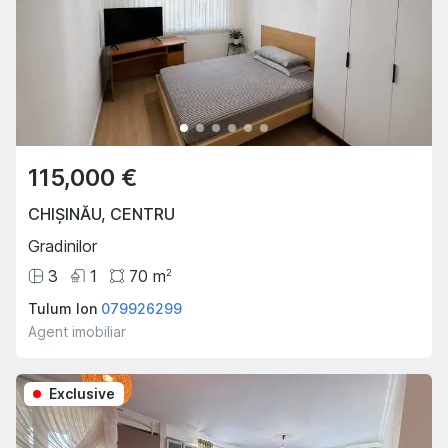
115,000 €
CHIȘINĂU
,
CENTRU
Gradinilor
3
1
70
m
2
Tulum Ion
079926299
Agent imobiliar
Exclusive