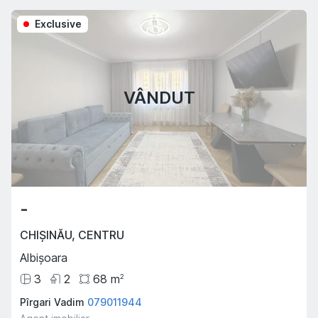
Exclusive
VÂNDUT
-
CHIȘINĂU
,
CENTRU
Albișoara
3
2
68
m
2
Pîrgari Vadim
079011944