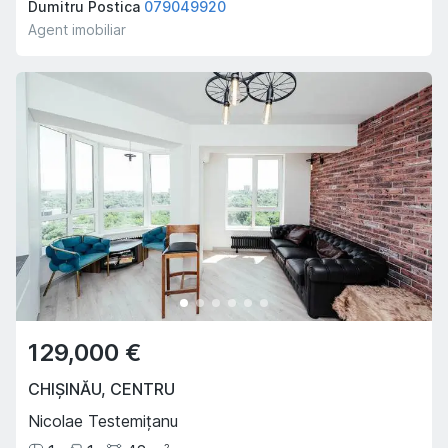
Dumitru Postica
079049920
Agent imobiliar
129,000 €
CHIȘINĂU
,
CENTRU
Nicolae Testemițanu
2