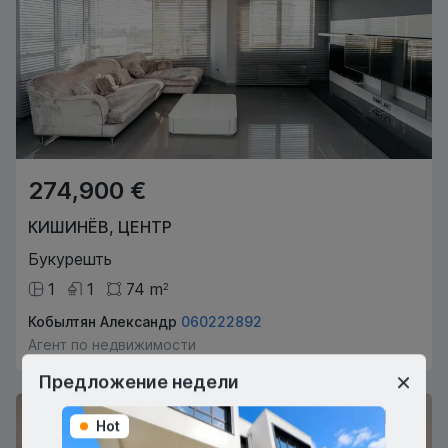
274,900 €
КИШИНЁВ
,
ЦЕНТР
Букурешть
1
1
74
m
2
Кобылтян Александр
060222892
Агент по недвижимости
Предложение недели
Hot
Hot