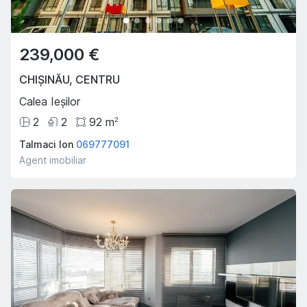
239,000 €
CHIȘINĂU
,
CENTRU
Calea Ieșilor
2
2
92
m
2
Talmaci Ion
069777091
Agent imobiliar