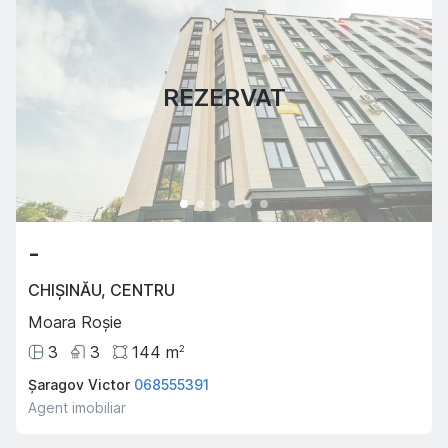
REZERVAT
-
CHIȘINĂU
,
CENTRU
Moara Roșie
3
3
144
m
2
Șaragov Victor
068555391
Agent imobiliar