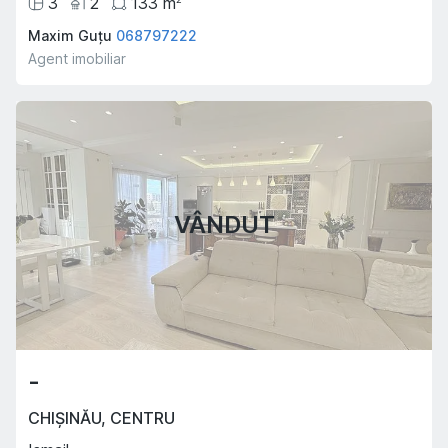
3
2
133
m
Maxim Guțu
068797222
Agent imobiliar
VÂNDUT
-
CHIȘINĂU
,
CENTRU