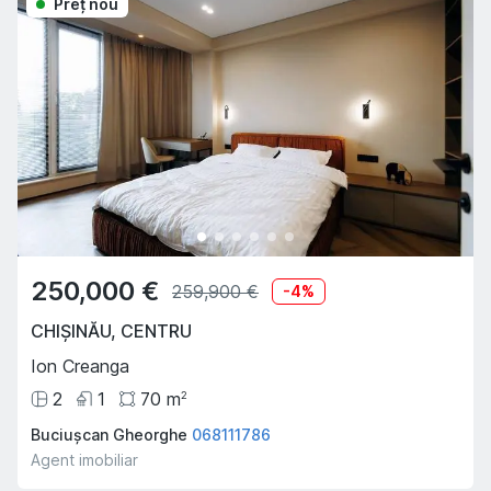
Preţ nou
250,000 €
259,900 €
-
4
%
CHIȘINĂU
,
CENTRU
Ion Creanga
2
1
70
m
2
Buciușcan Gheorghe
068111786
Agent imobiliar