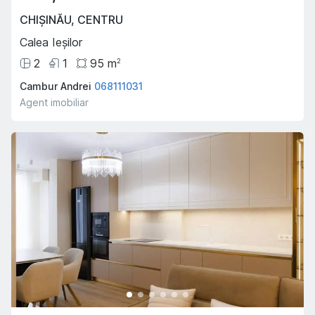
CHIȘINĂU
,
CENTRU
Calea Ieșilor
2
1
95
m
2
Cambur Andrei
068111031
Agent imobiliar