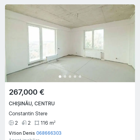
267,000 €
CHIȘINĂU
,
CENTRU
Constantin Stere
2
2
116
m
2
Vition Denis
068666303