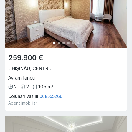
259,900 €
CHIȘINĂU
,
CENTRU
Avram Iancu
2
2
105
m
2
Cojuhari Vasilii
068555266
Agent imobiliar