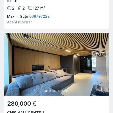
Ismail
2
2
127
m
2
Maxim Guțu
068797222
Agent imobiliar
280,000 €
CHIȘINĂU
,
CENTRU