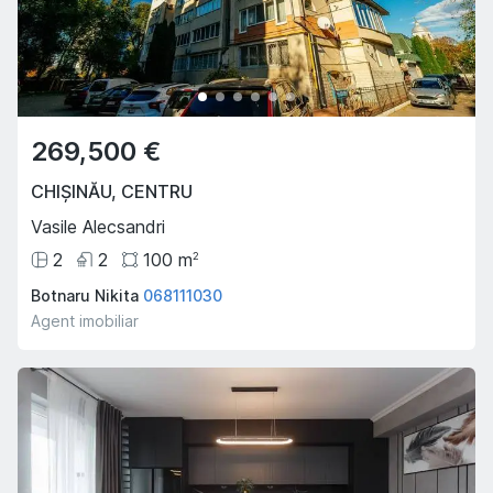
269,500 €
CHIȘINĂU
,
CENTRU
Vasile Alecsandri
2
2
100
m
2
Botnaru Nikita
068111030
Agent imobiliar