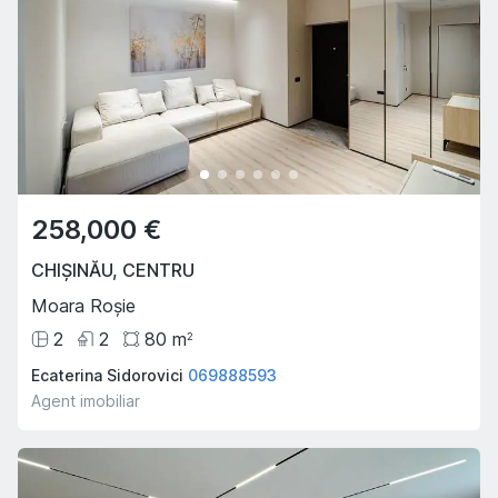
258,000 €
CHIȘINĂU
,
CENTRU
Moara Roșie
2
2
80
m
2
Ecaterina Sidorovici
069888593
Agent imobiliar