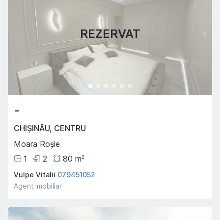
REZERVAT
-
CHIȘINĂU
,
CENTRU
Moara Roșie
1
2
80
m
2
Vulpe Vitalii
079451052
Agent imobiliar