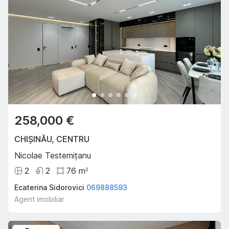
258,000 €
CHIȘINĂU
,
CENTRU
Nicolae Testemițanu
2
2
76
m
2
Ecaterina Sidorovici
069888593
Agent imobiliar