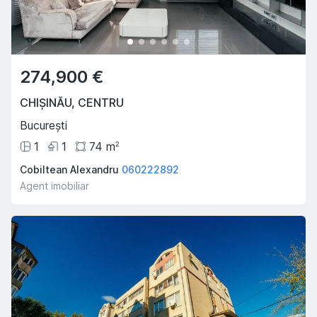
274,900 €
CHIȘINĂU
,
CENTRU
București
1
1
74
m
2
Cobiltean Alexandru
060222892
Agent imobiliar