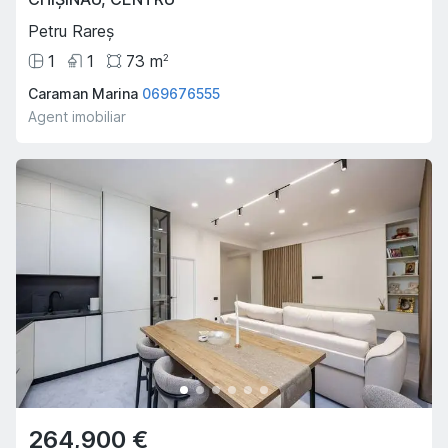
Petru Rareș
1
1
73
m
2
Caraman Marina
069676555
Agent imobiliar
264,900 €