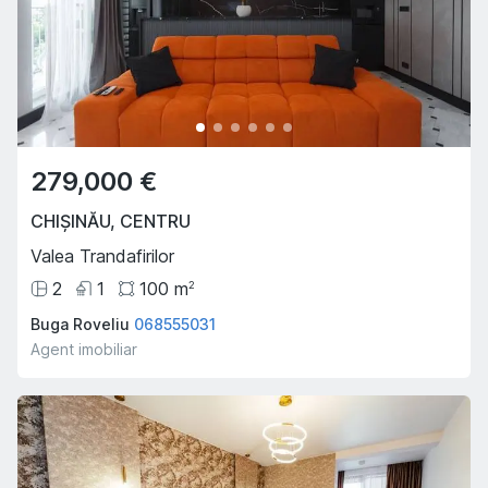
279,000 €
CHIȘINĂU
,
CENTRU
Valea Trandafirilor
2
1
100
m
2
Buga Roveliu
068555031
Agent imobiliar