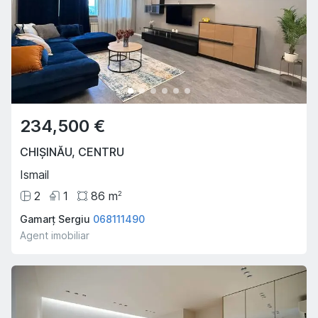
234,500 €
CHIȘINĂU
,
CENTRU
Ismail
2
1
86
m
2
Gamarț Sergiu
068111490
Agent imobiliar