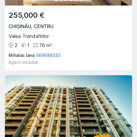
255,000 €
CHIȘINĂU
,
CENTRU
Valea Trandafirilor
2
1
76
m
2
Mihalas Iana
069689333
Agent imobiliar