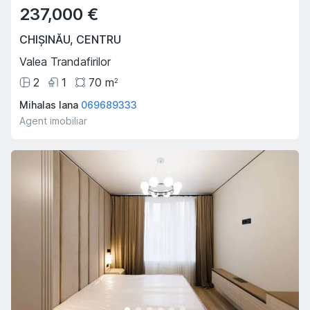
237,000 €
CHIȘINĂU
,
CENTRU
Valea Trandafirilor
2
1
70
m
2
Mihalas Iana
069689333
Agent imobiliar