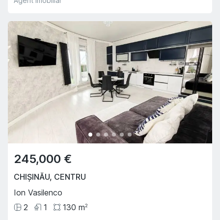
Agent imobiliar
245,000 €
CHIȘINĂU
,
CENTRU
Ion Vasilenco
2
1
130
m
2