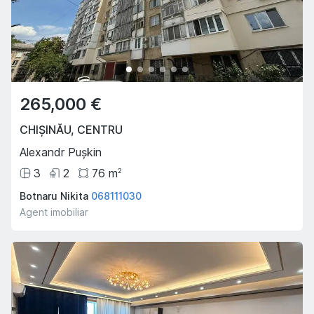
265,000 €
CHIȘINĂU
,
CENTRU
Alexandr Pușkin
3
2
76
m
2
Botnaru Nikita
068111030
Agent imobiliar