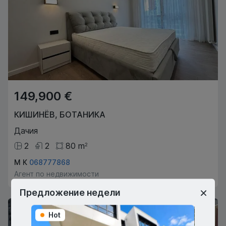
149,900 €
КИШИНЁВ
,
БОТАНИКА
Дачия
2
2
80
m
2
М К
068777868
Агент по недвижимости
Предложение недели
Hot
Hot