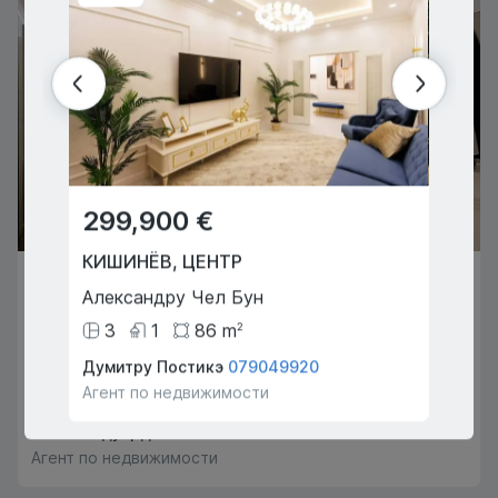
299,900 €
49,
КИШИНЁВ
,
ЦЕНТР
ОРГЕ
310,000 €
Александру Чел Бун
Донич
КИШИНЁВ
,
РЫШКАНОВКА
3
1
86
m
4
2
Богдан Воевод
Думитру Постикэ
079049920
Балан 
Агент по недвижимости
Агент 
3
2
103
m
2
Пинкас Едуард
069777991
Агент по недвижимости