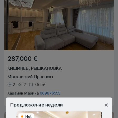
287,000 €
КИШИНЁВ
,
РЫШКАНОВКА
Московский Проспект
2
2
75
m
2
Караман Марина
069676555
Агент по недвижимости
Предложение недели
Hot
Hot