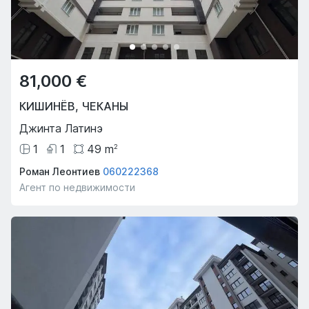
81,000 €
КИШИНЁВ
,
ЧЕКАНЫ
Джинта Латинэ
1
1
49
m
2
Роман Леонтиев
060222368
Агент по недвижимости