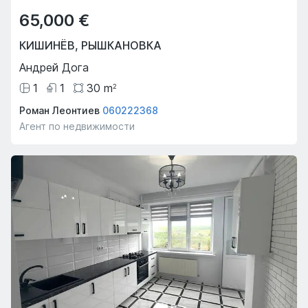
65,000 €
КИШИНЁВ
,
РЫШКАНОВКА
Андрей Дога
1
1
30
m
2
Роман Леонтиев
060222368
Агент по недвижимости
Предложение недели