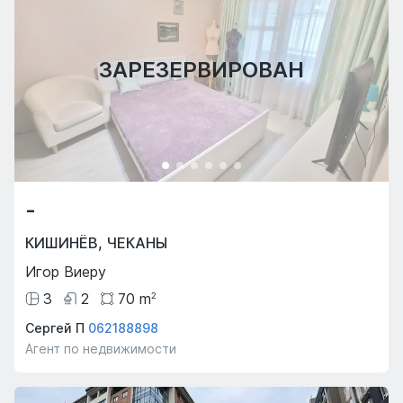
ЗАРЕЗЕРВИРОВАН
-
КИШИНЁВ
,
ЧЕКАНЫ
Игор Виеру
3
2
70
m
2
Сергей П
062188898
Агент по недвижимости