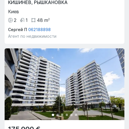
КИШИНЁВ
,
РЫШКАНОВКА
Киев
2
1
48
m
2
Сергей П
062188898
Агент по недвижимости