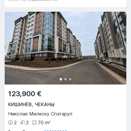
123,900 €
КИШИНЁВ
,
ЧЕКАНЫ
Николае Милеску Спэтарул
2
2
70
m
2