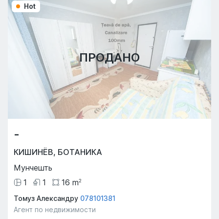
Hot
ПРОДАНО
-
КИШИНЁВ
,
БОТАНИКА
Мунчешть
1
1
16
m
2
Томуз Александру
078101381
Агент по недвижимости