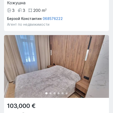
Кожушна
3
3
200
m
2
Берзой Константин
068576222
Агент по недвижимости
103,000 €