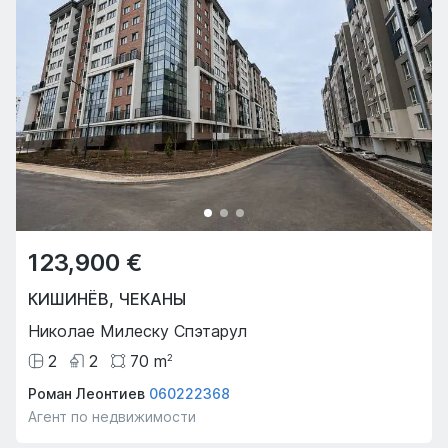
123,900 €
КИШИНЁВ
,
ЧЕКАНЫ
Николае Милеску Спэтарул
2
2
70
m
2
Роман Леонтиев
060222368
Агент по недвижимости