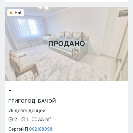
Hot
ПРОДАНО
-
ПРИГОРОД
,
БАЧОЙ
Индепенденцей
2
1
33
m
2
Сергей П
062188898