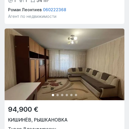
1
1
54
m
Роман Леонтиев
060222368
Агент по недвижимости
94,900 €
КИШИНЁВ
,
РЫШКАНОВКА
Тудор Владимиреску