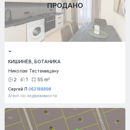
ПРОДАНО
-
КИШИНЁВ
,
БОТАНИКА
Николае Тестемицану
2
1
55
m
2
Сергей П
062188898
Агент по недвижимости