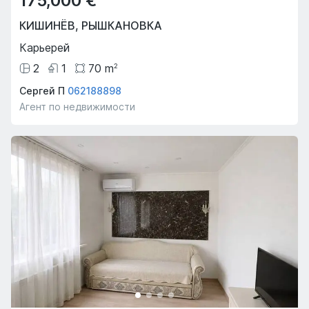
175,000 €
КИШИНЁВ
,
РЫШКАНОВКА
Карьерей
2
1
70
m
2
Сергей П
062188898
Агент по недвижимости