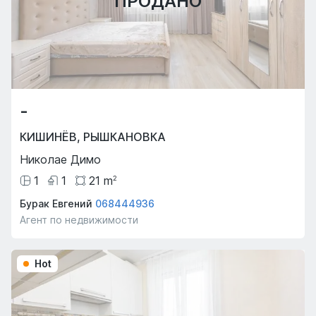
ПРОДАНО
-
КИШИНЁВ
,
РЫШКАНОВКА
Николае Димо
1
1
21
m
2
Бурак Евгений
068444936
Агент по недвижимости
Hot