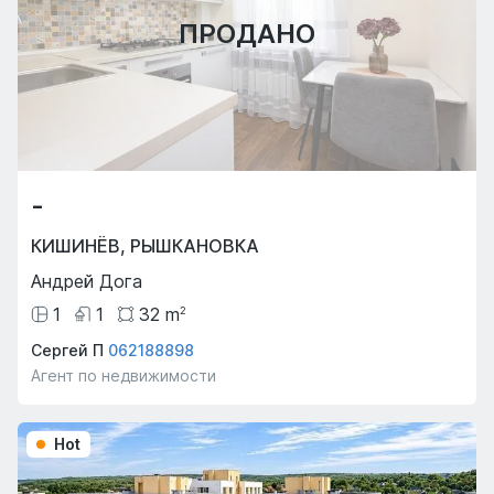
ПРОДАНО
-
КИШИНЁВ
,
РЫШКАНОВКА
Андрей Дога
1
1
32
m
2
Сергей П
062188898
Агент по недвижимости
Hot