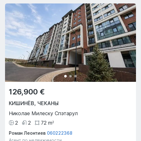
126,900 €
КИШИНЁВ
,
ЧЕКАНЫ
Николае Милеску Спэтарул
2
2
72
m
2
Роман Леонтиев
060222368
Агент по недвижимости