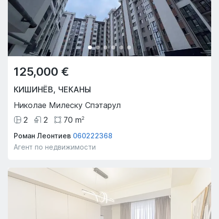
125,000 €
КИШИНЁВ
,
ЧЕКАНЫ
Николае Милеску Спэтарул
2
2
70
m
2
Роман Леонтиев
060222368
Агент по недвижимости