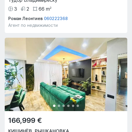
3
2
66
m
2
Роман Леонтиев
060222368
Агент по недвижимости
166,999 €
КИШИНЁВ
,
РЫШКАНОВКА