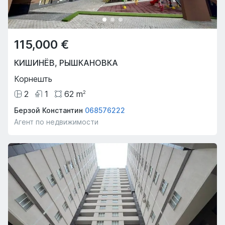
115,000 €
КИШИНЁВ
,
РЫШКАНОВКА
Корнешть
2
1
62
m
2
Берзой Константин
068576222
Агент по недвижимости