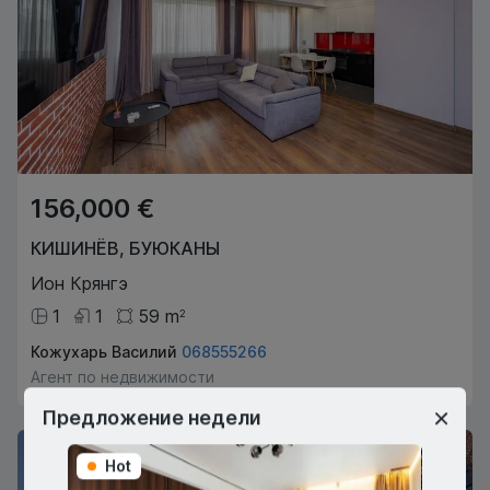
156,000 €
КИШИНЁВ
,
БУЮКАНЫ
Ион Крянгэ
1
1
59
m
2
Кожухарь Василий
068555266
Агент по недвижимости
Предложение недели
Hot
Hot