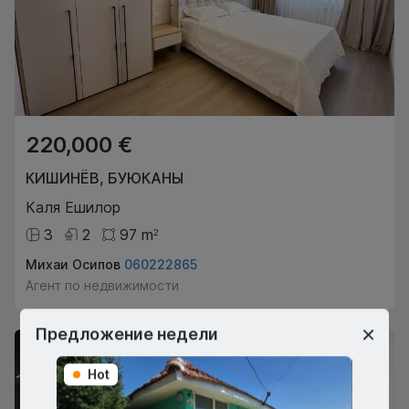
220,000 €
КИШИНЁВ
,
БУЮКАНЫ
Каля Ешилор
3
2
97
m
2
Михаи Осипов
060222865
Агент по недвижимости
Предложение недели
Hot
Hot