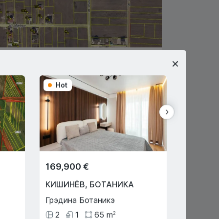
25,000 €
ПРИГОРОД
,
БАЧОЙ
Hot
Hot
Чеокиу Афанасие
4
соток
Мацюця Виктор
068444286
Агент по недвижимости
169,900 €
49,000
КИШИНЁВ
,
БОТАНИКА
ОРГЕЕВ
Грэдина Ботаникэ
Донич
2
1
65
m
4
2