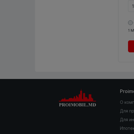
1
М
Proim
О ком
Для п
Для и
Ипоте