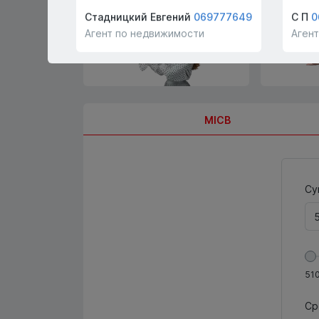
покупателей и арендаторов
бесплатно
Стадницкий Евгений
069777649
С П
0
Агент по недвижимости
Аген
MICB
Су
51
Ср