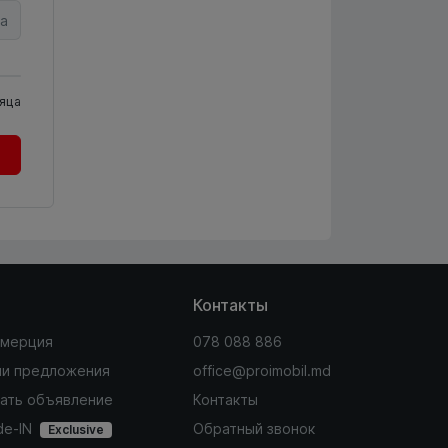
а
яца
Контакты
мерция
078 088 886
и предложения
office@proimobil.md
ать объявление
Контакты
de-IN
Обратный звонок
Exclusive