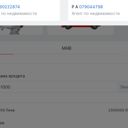
!
компании!
60222874
Р А
079044798
т по недвижимости
Агент по недвижимости
MAIB
мма кредита
Лее
000
Леев
2500000
Л
ок