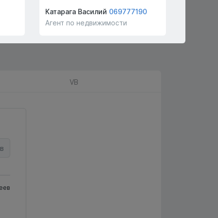
Катарага Василий
069777190
Балан Пе
Агент по недвижимости
Агент по
VB
в
еев