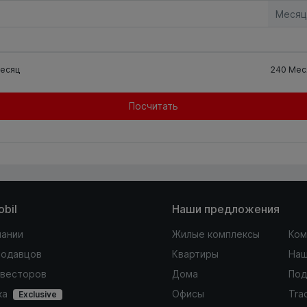
Месяц
есяц
240
Мес
Посчитать
obil
Наши предложения
пании
Жилые комплексы
Ком
родавцов
Квартиры
Наш
нвесторов
Дома
Под
ка
Офисы
Tra
Exclusive