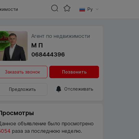
жимости
Ру
Агент по недвижимости
М П
068444396
Заказать звонок
Позвонить
Отслеживать
Предложить
Просмотры
Данное объявление было просмотрено
5054
раза за последнюю неделю.