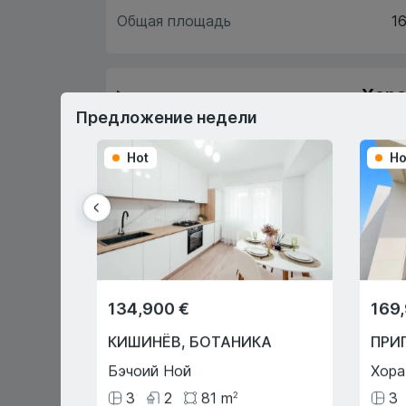
Общая площадь
16
Хара
Предложение недели
О
Hot
Ho
Первый взнос 15%
Или через государственную
программу "Prima Casă" с 10%
134,900 €
169
первоначальным взносом!
КИШИНЁВ
,
БОТАНИКА
ПРИ
Бэчоий Ной
Хора
3
2
81
m
3
2
Нулевая комиссия для
Оформлен