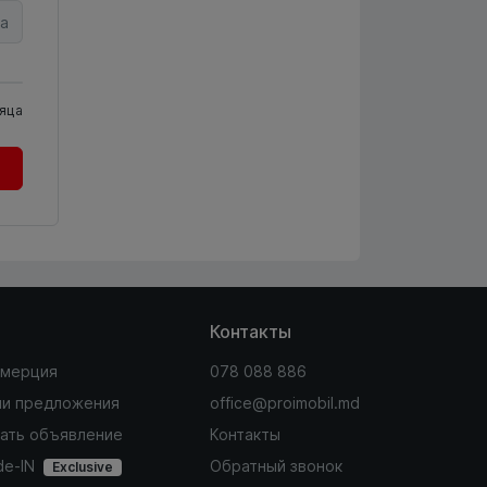
а
яца
Контакты
мерция
078 088 886
и предложения
office@proimobil.md
ать объявление
Контакты
de-IN
Обратный звонок
Exclusive