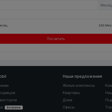
Месяц
есяц
240
Мес
Посчитать
obil
Наши предложения
пании
Жилые комплексы
Ком
родавцов
Квартиры
Наш
нвесторов
Дома
Под
ка
Офисы
Tra
Exclusive