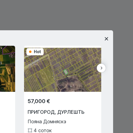
Hot
Hot
57,000 €
120,00
ПРИГОРОД
,
ДУРЛЕШТЬ
ПРИГО
Пояна Домняскэ
Ателье
4
соток
2