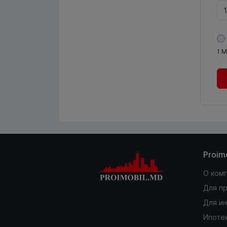
1
М
Proim
О ком
Для п
Для и
Ипоте