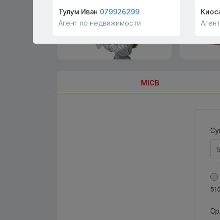
покупателей и арендаторов
бесплатно
Тулум Иван
079926299
Киос
Агент по недвижимости
Аген
MICB
Су
51
Ср