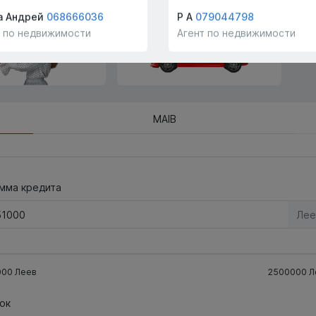
!
компании!
а Андрей
068666036
Р А
079044798
т по недвижимости
Агент по недвижимости
MAIB
мма кредита
Лее
000
Леев
2500000
Л
ок