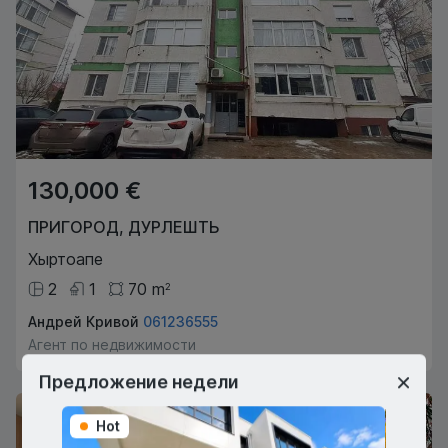
130,000 €
ПРИГОРОД
,
ДУРЛЕШТЬ
Хыртоапе
2
1
70
m
2
Андрей Кривой
061236555
Агент по недвижимости
Предложение недели
Hot
Hot