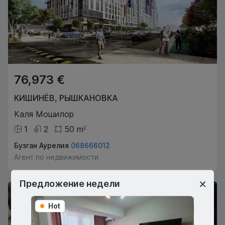
76,973 €
КИШИНЁВ
,
РЫШКАНОВКА
Каля Мошилор
1
2
50
m
2
Бузган Аурелия
068666012
Агент по недвижимости
Предложение недели
Hot
Hot