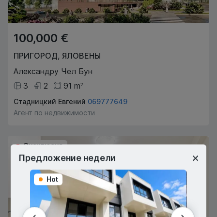
100,000 €
ПРИГОРОД
,
ЯЛОВЕНЫ
Александру Чел Бун
3
2
91
m
2
Стадницкий Евгений
069777649
Агент по недвижимости
Эксклюзив
Предложение недели
Hot
Hot
ПРОДАНО