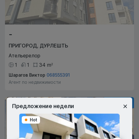
-
ПРИГОРОД
,
ДУРЛЕШТЬ
Ательерелор
1
1
34
m
2
Шарагов Виктор
068555391
Агент по недвижимости
Предложение недели
Hot
Hot