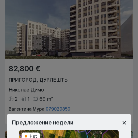
82,800 €
ПРИГОРОД
,
ДУРЛЕШТЬ
Николае Димо
2
1
69
m
2
Валентина Мура
079029850
Агент по недвижимости
Предложение недели
Hot
Hot