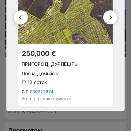
250,000 €
299
ПРИГОРОД
,
ДУРЛЕШТЬ
КИШИ
60,900 €
Пояна Домняскэ
Алекс
КИШИНЁВ
,
ТЕЛЕЦЕНТР
13
соток
3
Шос Хынчешть
С П
060222874
Думит
1
1
42
m
2
Агент по недвижимости
Агент 
Фрумусати Андрей
068666875
Агент по недвижимости
Просмотры