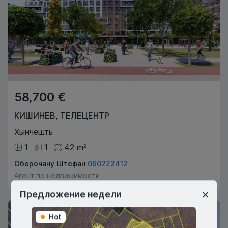
58,700 €
КИШИНЁВ
,
ТЕЛЕЦЕНТР
Хынчешть
1
1
42
m
2
Оборочану Штефан
060222412
Агент по недвижимости
Предложение недели
Hot
Hot