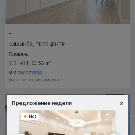
-
КИШИНЁВ
,
ТЕЛЕЦЕНТР
Яловень
1
1
53
m
2
М К
068777868
Агент по недвижимости
Предложение недели
Hot
Hot