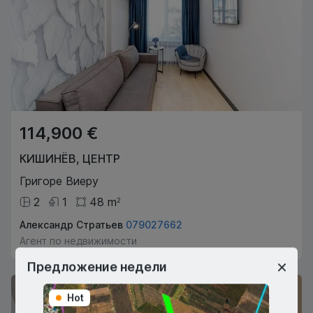
114,900 €
КИШИНЁВ
,
ЦЕНТР
Григоре Виеру
2
1
48
m
2
Александр Стратьев
079027662
Агент по недвижимости
Предложение недели
Hot
Hot