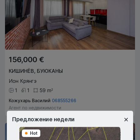
156,000 €
КИШИНЁВ
,
БУЮКАНЫ
Ион Крянгэ
1
1
59
m
2
Кожухарь Василий
068555266
Агент по недвижимости
Предложение недели
Hot
Hot