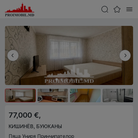
77,000 €,
КИШИНЁВ
,
БУЮКАНЫ
Пяца Униря Принчипателор