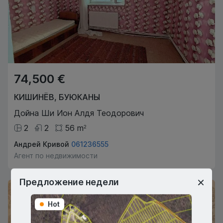
74,500 €
КИШИНЁВ
,
БУЮКАНЫ
Дойна Ши Ион Алдя Теодорович
2
2
56
m
2
Андрей Кривой
061236555
Агент по недвижимости
Предложение недели
Эксклюзив
Hot
Hot