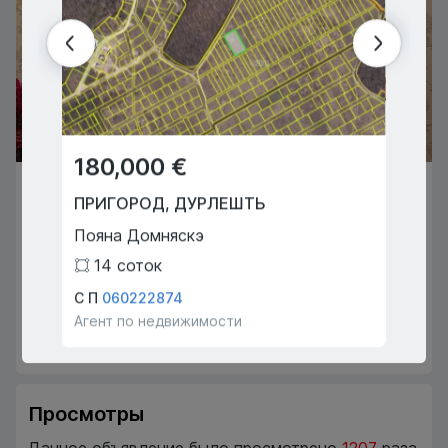
180,000 €
134
77,000 €
ПРИГОРОД
,
ДУРЛЕШТЬ
КИШИ
КИШИНЁВ
,
БУЮКАНЫ
Пояна Домняскэ
Бэчои
Ион Крянгэ
14
соток
3
2
1
45
m
2
С П
060222874
Тулум 
Агент по недвижимости
Агент 
Думитру Маноли
078001253
Агент по недвижимости
Просмотры