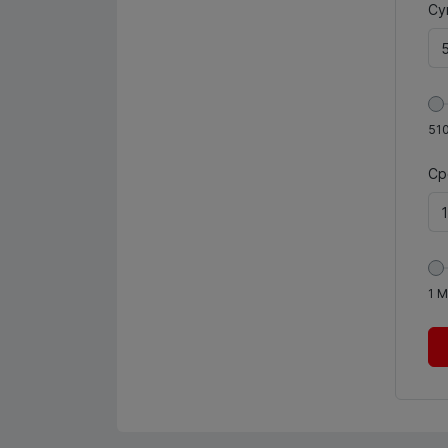
Су
51
Ср
1
М