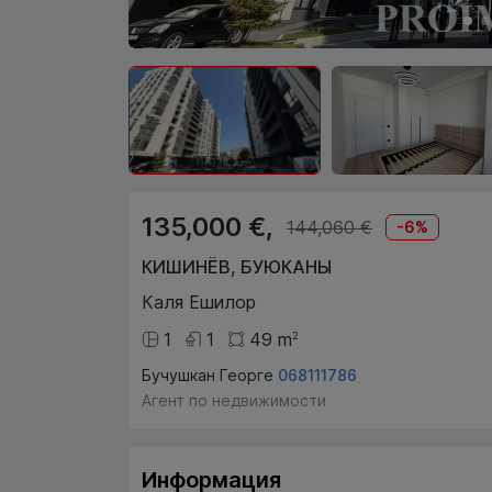
135,000 €,
144,060 €
-
6
%
КИШИНЁВ
,
БУЮКАНЫ
Каля Ешилор
1
1
49
m
2
Бучушкан Георге
068111786
Агент по недвижимости
Информация