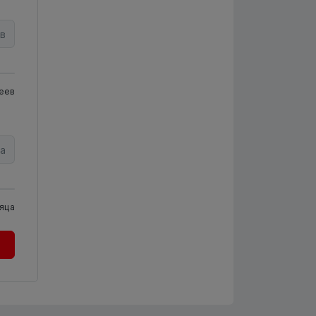
в
еев
а
яца