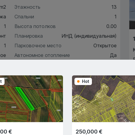
 m2
Этажность
13
жа
Спальни
1
1
Высота потолков
0.00
онт
Планировка
ИНД (индивидуальная)
1
Парковочное место
Открытое
ое
Автономное отопление
Да
12
t
Hot
ктеристики
писание
900 €
250,000 €