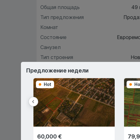
Общая площадь
49
Тип предложения
Прода
Комнат
Состояние
Еврорем
Санузел
Тип строения
Нов
Этаж
Предложение недели
Hot
Ho
Хара
О
60,000 €
79,