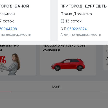
Trade-In
ГОРОД
,
БАЧОЙ
ПРИГОРОД
,
ДУРЛЕШТЬ
С помощью программы
равилан
Пояна Домняскэ
Trade-In мы поможем вам
купить эту квартиру в обмен
7
соток
13
соток
на другую недвижимость.
79044798
С П
060222874
т по недвижимости
Агент по недвижимости
ие ипотеки
Просмотр на транспорте
!
компании!
MAIB