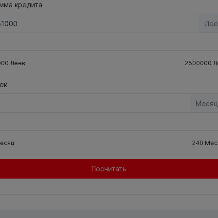
мма кредита
Лее
000
Леев
2500000
Л
ок
Месяц
есяц
240
Мес
Посчитать