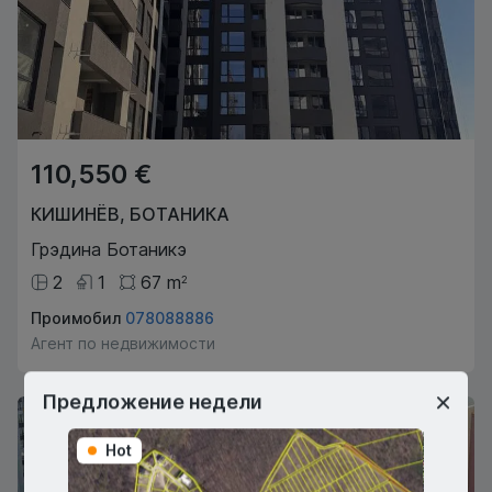
110,550 €
КИШИНЁВ
,
БОТАНИКА
Грэдина Ботаникэ
2
1
67
m
2
Проимобил
078088886
Агент по недвижимости
Предложение недели
Hot
Hot