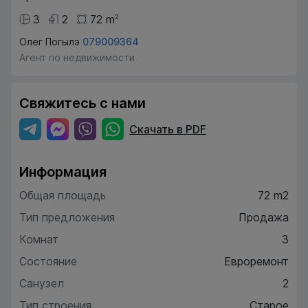
3
2
72
m
2
Олег Погылэ
079009364
Агент по недвижимости
Свяжитесь с нами
Скачать в PDF
Информация
Общая площадь
72 m2
Тип предложения
Продажа
Комнат
3
Состояние
Евроремонт
Санузел
2
Тип строения
Старое