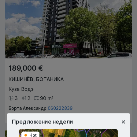
189,000 €
КИШИНЁВ
,
БОТАНИКА
Куза Водэ
3
2
90
m
2
Борта Александр
060222839
Агент по недвижимости
Предложение недели
Hot
Hot