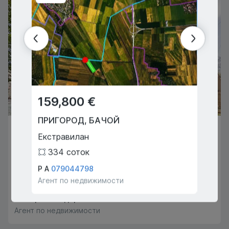
159,800 €
169
ПРИГОРОД
,
БАЧОЙ
ПРИГ
195,000 €
Екстравилан
Хора
КИШИНЁВ
,
БОТАНИКА
334
соток
3
Дечебал
Р А
079044798
Киоса 
Агент по недвижимости
Агент 
1
1
77
m
2
Екатерина Сидорович
069888593
Агент по недвижимости