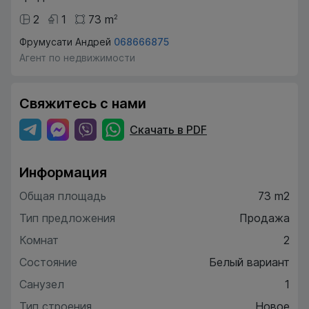
2
1
73
m
2
Фрумусати Андрей
068666875
Агент по недвижимости
Свяжитесь с нами
Скачать в PDF
Информация
Общая площадь
73 m2
Тип предложения
Продажа
Комнат
2
Состояние
Белый вариант
Санузел
1
Тип строения
Новое