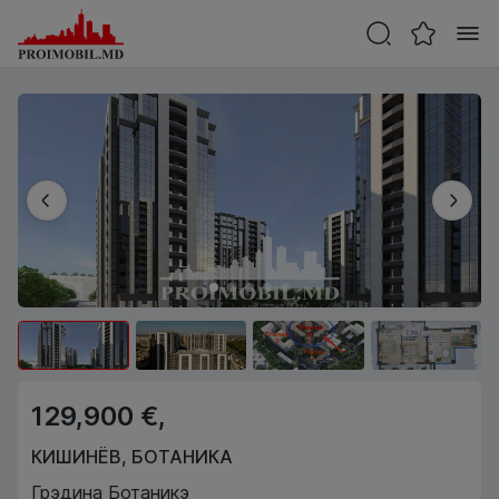
129,900 €,
КИШИНЁВ
,
БОТАНИКА
Грэдина Ботаникэ