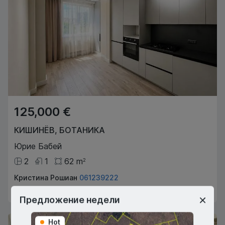
125,000 €
КИШИНЁВ
,
БОТАНИКА
Юрие Бабей
2
1
62
m
2
Кристина Рошиан
061239222
Агент по недвижимости
Предложение недели
Hot
Hot