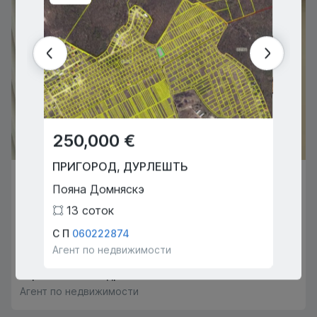
250,000 €
134
ПРИГОРОД
,
ДУРЛЕШТЬ
КИШИ
129,900 €
Пояна Домняскэ
Бэчои
КИШИНЁВ
,
БОТАНИКА
13
соток
3
Дачия
С П
060222874
Тулум 
Агент по недвижимости
Агент 
2
2
60
m
2
Королин Александр
068666091
Агент по недвижимости