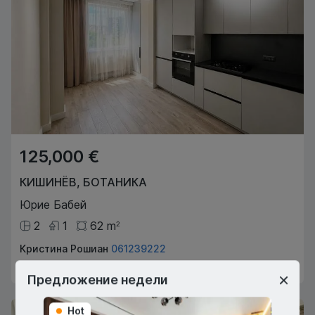
125,000 €
КИШИНЁВ
,
БОТАНИКА
Юрие Бабей
2
1
62
m
2
Кристина Рошиан
061239222
Агент по недвижимости
Предложение недели
Hot
Hot