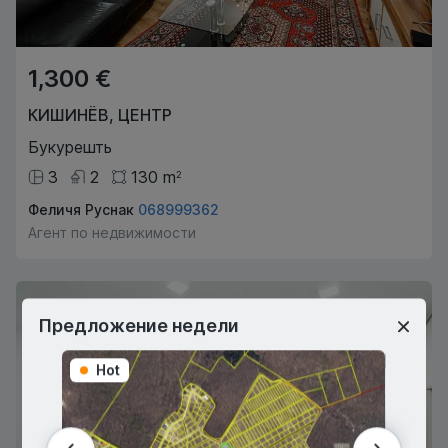
1,300 €
КИШИНЁВ
,
ЦЕНТР
Букурешть
3
2
130
m
2
Феличя Руснак
068999362
Агент по недвижимости
Предложение недели
Hot
Hot