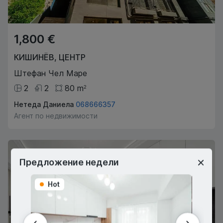
1,800 €
КИШИНЁВ
,
ЦЕНТР
Штефан Чел Маре
2
2
80
m
2
Нетеда Даниела
068666357
Агент по недвижимости
Предложение недели
Hot
Hot