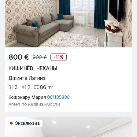
800 €
900 €
-
11
%
КИШИНЁВ
,
ЧЕКАНЫ
Джинта Латинэ
3
2
86
m
2
Кожокару Мария
061105888
Агент по недвижимости
Эксклюзив