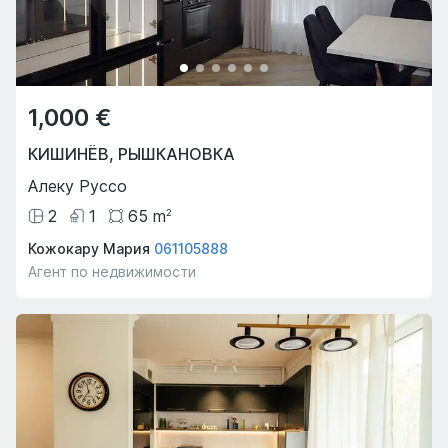
1,000 €
КИШИНЁВ
,
РЫШКАНОВКА
Алеку Руссо
2
1
65
m
2
Кожокару Мария
061105888
Агент по недвижимости