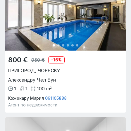
800 €
950 €
-
16
%
ПРИГОРОД
,
ЧОРЕСКУ
Александру Чел Бун
1
1
100
m
2
Кожокару Мария
061105888
Агент по недвижимости