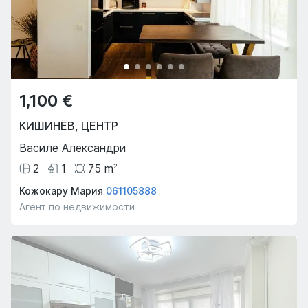
1,100 €
КИШИНЁВ
,
ЦЕНТР
Василе Александри
2
1
75
m
2
Кожокару Мария
061105888
Агент по недвижимости