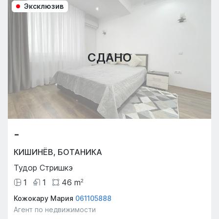
Эксклюзив
СДАНО
-
КИШИНЁВ
,
БОТАНИКА
Тудор Стришкэ
1
1
46
m
2
Кожокару Мария
061105888
Агент по недвижимости