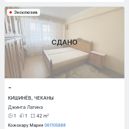
Эксклюзив
СДАНО
-
КИШИНЁВ
,
ЧЕКАНЫ
Джинта Латинэ
1
1
42
m
2
Кожокару Мария
061105888