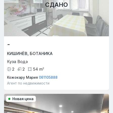
СДАНО
-
КИШИНЁВ
,
БОТАНИКА
Куза Водэ
2
2
54
m
2
Кожокару Мария
061105888
Агент по недвижимости
Новая цена