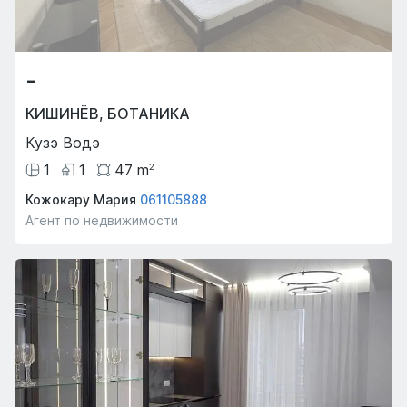
-
КИШИНЁВ
,
БОТАНИКА
Кузэ Водэ
1
1
47
m
2
Кожокару Мария
061105888
Агент по недвижимости