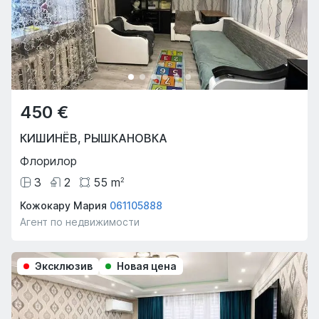
450 €
КИШИНЁВ
,
РЫШКАНОВКА
Флорилор
3
2
55
m
2
Кожокару Мария
061105888
Агент по недвижимости
Эксклюзив
Новая цена