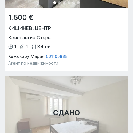
1,500 €
КИШИНЁВ
,
ЦЕНТР
Константин Стере
1
1
84
m
2
Кожокару Мария
061105888
Агент по недвижимости
СДАНО