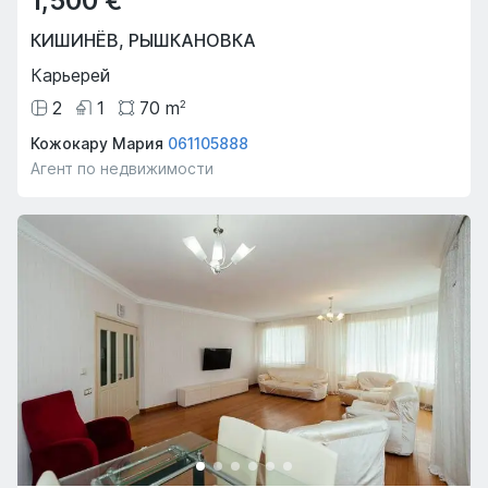
1,500 €
КИШИНЁВ
,
РЫШКАНОВКА
Карьерей
2
1
70
m
2
Кожокару Мария
061105888
Агент по недвижимости