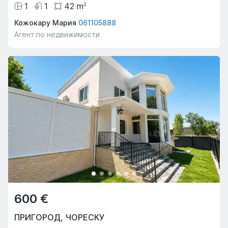
1
1
42
m
2
Кожокару Мария
061105888
Агент по недвижимости
600 €
ПРИГОРОД
,
ЧОРЕСКУ