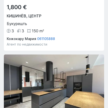
1,800 €
КИШИНЁВ
,
ЦЕНТР
Букурешть
3
3
150
m
2
Кожокару Мария
061105888
Агент по недвижимости