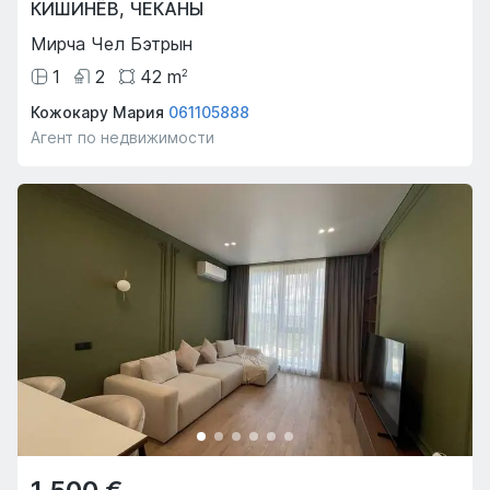
КИШИНЁВ
,
ЧЕКАНЫ
Мирча Чел Бэтрын
1
2
42
m
2
Кожокару Мария
061105888
Агент по недвижимости