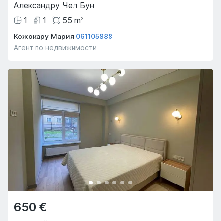
Александру Чел Бун
1
1
55
m
2
Кожокару Мария
061105888
Агент по недвижимости
650 €