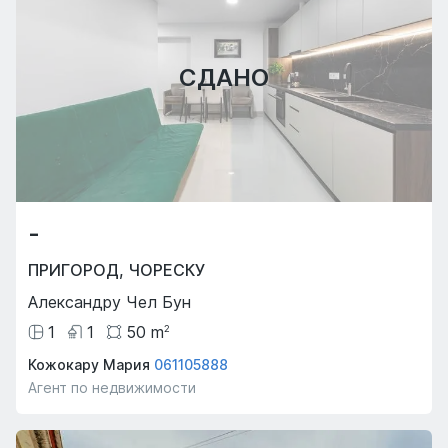
СДАНО
-
ПРИГОРОД
,
ЧОРЕСКУ
Александру Чел Бун
1
1
50
m
2
Кожокару Мария
061105888
Агент по недвижимости