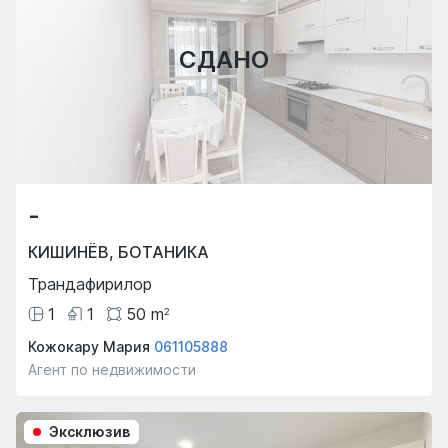
СДАНО
-
КИШИНЁВ
,
БОТАНИКА
Трандафирилор
1
1
50
m
2
Кожокару Мария
061105888
Агент по недвижимости
Эксклюзив