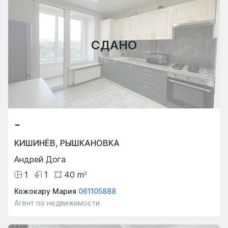
СДАНО
-
КИШИНЁВ
,
РЫШКАНОВКА
Андрей Дога
1
1
40
m
2
Кожокару Мария
061105888
Агент по недвижимости