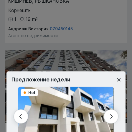
КИШИНЁВ
,
РЫШКАНОВКА
Корнешть
1
19
m
2
Андриаш Виктория
079450145
Агент по недвижимости
Предложение недели
Hot
Hot