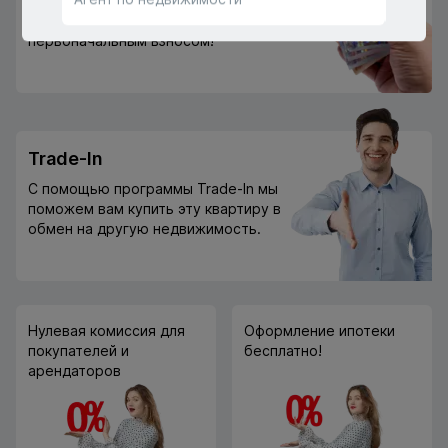
Или через государственную
программу "Prima Casă" с 10%
первоначальным взносом!
Trade-In
С помощью программы Trade-In мы
поможем вам купить эту квартиру в
обмен на другую недвижимость.
Нулевая комиссия для
Оформление ипотеки
покупателей и
бесплатно!
арендаторов