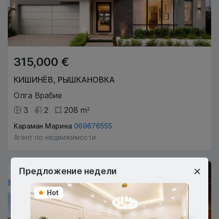
315,000 €
КИШИНЁВ
,
РЫШКАНОВКА
Олга Врабие
3
2
208
m
2
Караман Марина
069676555
Агент по недвижимости
Предложение недели
Hot
Hot