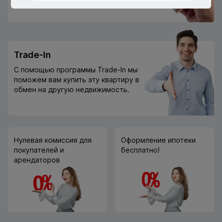
Trade-In
С помощью программы Trade-In мы
поможем вам купить эту квартиру в
обмен на другую недвижимость.
Нулевая комиссия для
Оформление ипотеки
покупателей и
бесплатно!
арендаторов