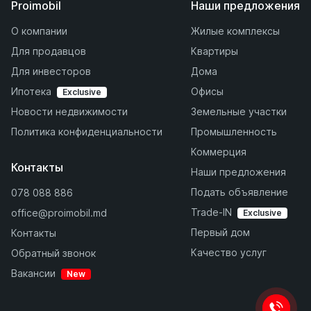
Proimobil
Наши предложения
О компании
Жилые комплексы
Для продавцов
Квартиры
Для инвесторов
Дома
Ипотека
Офисы
Exclusive
Новости недвижимости
Земельные участки
Политика конфиденциальности
Промышленность
Коммерция
Контакты
Наши предложения
Подать объявление
078 088 886
Trade-IN
office@proimobil.md
Exclusive
Первый дом
Контакты
Качество услуг
Обратный звонок
Вакансии
New