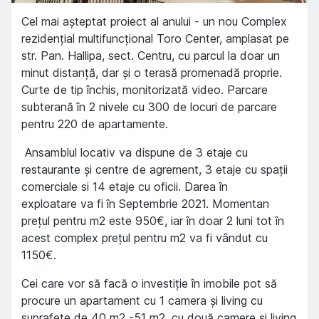
Cel mai așteptat proiect al anului - un nou Complex
rezidențial multifuncțional Toro Center, amplasat pe
str. Pan. Hallipa, sect. Centru, cu parcul la doar un
minut distanță, dar și o terasă promenadă proprie.
Curte de tip închis, monitorizată video. Parcare
subterană în 2 nivele cu 300 de locuri de parcare
pentru 220 de apartamente.
Ansamblul locativ va dispune de 3 etaje cu
restaurante și centre de agrement, 3 etaje cu spații
comerciale si 14 etaje cu oficii. Darea în
exploatare va fi în Septembrie 2021. Momentan
prețul pentru m2 este 950€, iar în doar 2 luni tot în
acest complex prețul pentru m2 va fi vândut cu
1150€.
Cei care vor să facă o investiție în imobile pot să
procure un apartament cu 1 camera și living cu
suprafețe de 40 m2 -51 m2, cu două camere și living