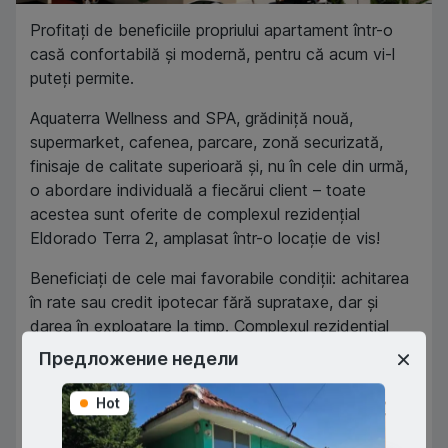
Profitați de beneficiile propriului apartament într-o
casă confortabilă și modernă, pentru că acum vi-l
puteți permite.
Aquaterra Wellness and SPA, grădiniță nouă,
supermarket, cafenea, parcare, zonă securizată,
finisaje de calitate superioară și, nu în cele din urmă,
o abordare individuală a fiecărui client – toate
acestea sunt oferite de complexul rezidențial
Eldorado Terra 2, amplasat într-o locație de vis!
Beneficiați de cele mai favorabile condiții: achitarea
în rate sau credit ipotecar fără suprataxe, dar și
darea în exploatare la timp. Complexul rezidential
Eldorado Terra2 – Cel mai bun proiect al anului!
Предложение недели
SUNATI ACUM, Oferta Limitata: 060578888
Hot
Hot