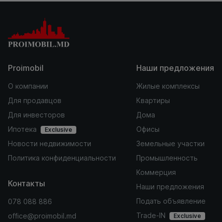
Proimobil
Наши предложения
О компании
Жилые комплексы
Для продавцов
Квартиры
Для инвесторов
Дома
Ипотека
Офисы
Exclusive
Новости недвижимости
Земельные участки
Политика конфиденциальности
Промышленность
Коммерция
Контакты
Наши предложения
Подать объявление
078 088 886
Trade-IN
office@proimobil.md
Exclusive