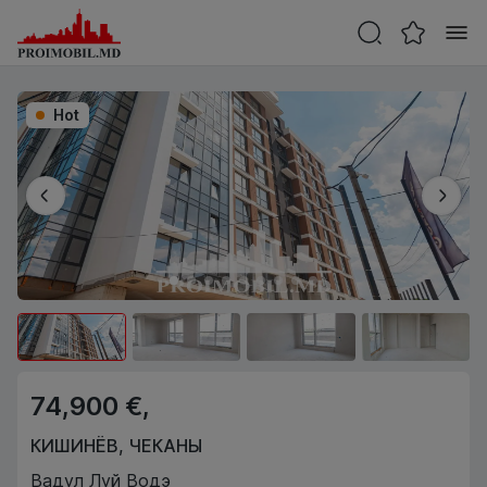
Hot
74,900 €,
КИШИНЁВ
,
ЧЕКАНЫ
Вадул Луй Водэ