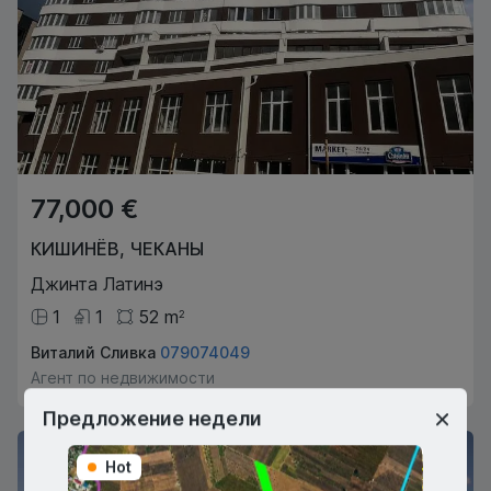
77,000 €
КИШИНЁВ
,
ЧЕКАНЫ
Джинта Латинэ
1
1
52
m
2
Виталий Сливка
079074049
Агент по недвижимости
Предложение недели
Hot
Hot