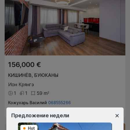
156,000 €
КИШИНЁВ
,
БУЮКАНЫ
Ион Крянгэ
1
1
59
m
2
Кожухарь Василий
068555266
Агент по недвижимости
Предложение недели
Hot
Hot