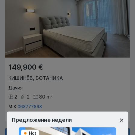
149,900 €
КИШИНЁВ
,
БОТАНИКА
Дачия
2
2
80
m
2
М К
068777868
Агент по недвижимости
Предложение недели
Hot
Hot