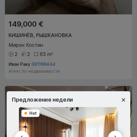
149,000 €
КИШИНЁВ
,
РЫШКАНОВКА
Мирон Костин
2
2
63
m
2
Иван Раку
061199444
Агент по недвижимости
Предложение недели
Hot
Hot