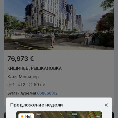
76,973 €
КИШИНЁВ
,
РЫШКАНОВКА
Каля Мошилор
1
2
50
m
2
Бузган Аурелия
068666012
Агент по недвижимости
Предложение недели
Hot
Hot