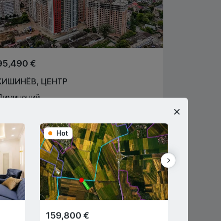
95,490 €
КИШИНЁВ
,
ЦЕНТР
Диминеций
2
1
53
m
2
Буга Ровелиу
068555031
Hot
Hot
Агент по недвижимости
159,800 €
28,350