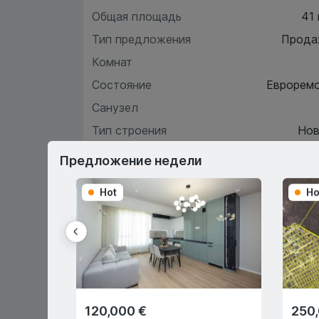
Общая площадь
41
Тип предложения
Прода
Комнат
Состояние
Еврорем
Санузел
Тип строения
Нов
Этаж
Предложение недели
Hot
Ho
Хара
О
120,000 €
250