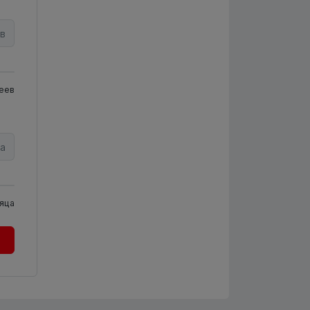
в
еев
а
яца