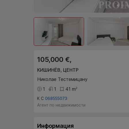
105,000 €,
КИШИНЁВ
,
ЦЕНТР
Николае Тестемицану
1
1
41
m
2
К С
068555073
Агент по недвижимости
Информация