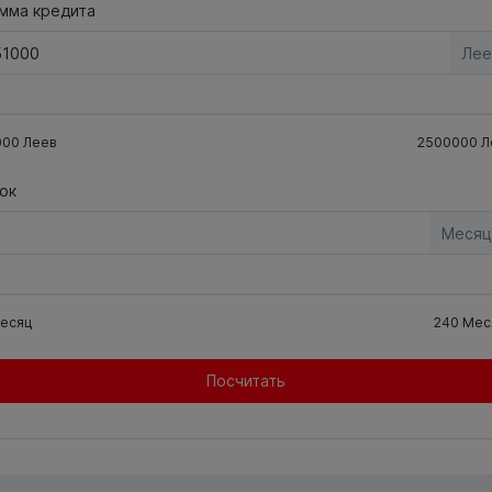
мма кредита
Лее
000
Леев
2500000
Л
ок
Месяц
есяц
240
Мес
Посчитать