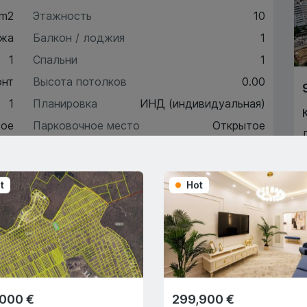
 m2
Этажность
10
жа
Балкон / лоджия
1
1
Спальни
1
онт
Высота потолков
0.00
1
Планировка
ИНД (индивидуальная)
ое
Парковочное место
Открытое
6
Автономное отопление
Да
t
Hot
ктеристики
писание
,000 €
299,900 €