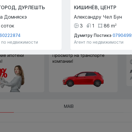
Trade-In
ГОРОД
,
ДУРЛЕШТЬ
КИШИНЁВ
,
ЦЕНТР
С помощью программы
а Домняскэ
Александру Чел Бун
Trade-In мы поможем вам
купить эту квартиру в обмен
соток
3
1
86
m
2
на другую недвижимость.
60222874
Думитру Постикэ
0790499
т по недвижимости
Агент по недвижимости
ие ипотеки
Просмотр на транспорте
!
компании!
MAIB