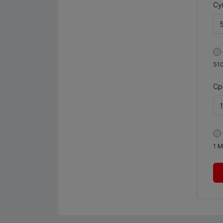
Су
51
Ср
1
М