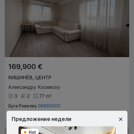
169,900 €
КИШИНЁВ
,
ЦЕНТР
Александру Космеску
3
2
77
m
2
Буга Ровелиу
068555031
Агент по недвижимости
Предложение недели
Hot
Hot