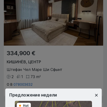
334,900 €
КИШИНЁВ
,
ЦЕНТР
Штефан Чел Маре Ши Сфынт
2
1
73
m
2
О В
078003632
Агент по недвижимости
Предложение недели
Hot
Hot