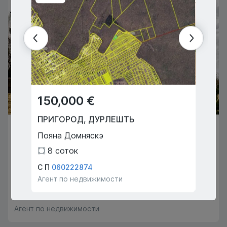
150,000 €
299
ПРИГОРОД
,
ДУРЛЕШТЬ
КИШИ
310,500 €
Пояна Домняскэ
Алекс
КИШИНЁВ
,
ЦЕНТР
8
соток
3
Чокырлией
С П
060222874
Думит
Агент по недвижимости
Агент 
3
2
135
m
2
Талмач Ион
069777091
Агент по недвижимости