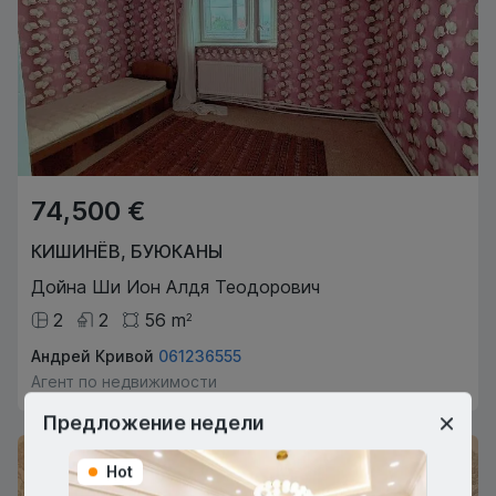
74,500 €
КИШИНЁВ
,
БУЮКАНЫ
Дойна Ши Ион Алдя Теодорович
2
2
56
m
2
Андрей Кривой
061236555
Агент по недвижимости
Предложение недели
Эксклюзив
Hot
Hot