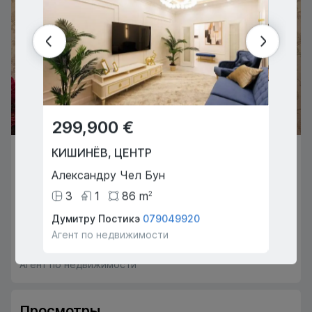
299,900 €
134
КИШИНЁВ
,
ЦЕНТР
КИШИ
77,000 €
Александру Чел Бун
Бэчои
КИШИНЁВ
,
БУЮКАНЫ
3
1
86
m
3
2
Ион Крянгэ
Думитру Постикэ
079049920
Тулум 
2
1
45
m
2
Агент по недвижимости
Агент 
Думитру Маноли
078001253
Агент по недвижимости
Просмотры