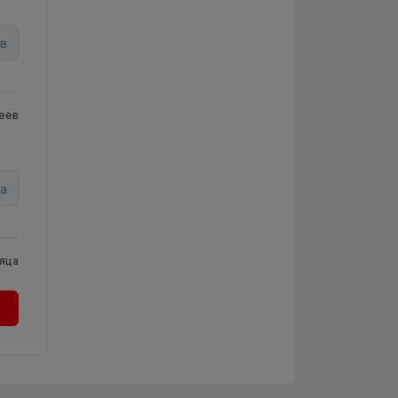
в
еев
а
яца