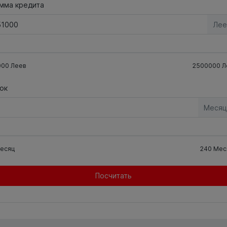
мма кредита
Лее
000
Леев
2500000
Л
ок
Месяц
есяц
240
Мес
Посчитать