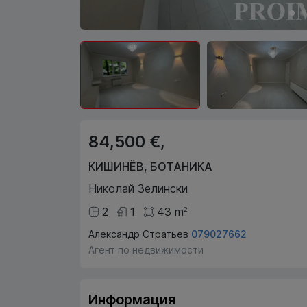
84,500 €,
КИШИНЁВ
,
БОТАНИКА
Николай Зелински
2
1
43
m
2
Александр Стратьев
079027662
Агент по недвижимости
Информация