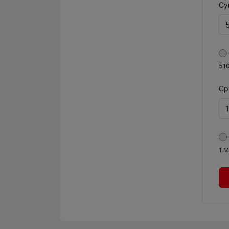
Су
51
Ср
1
М