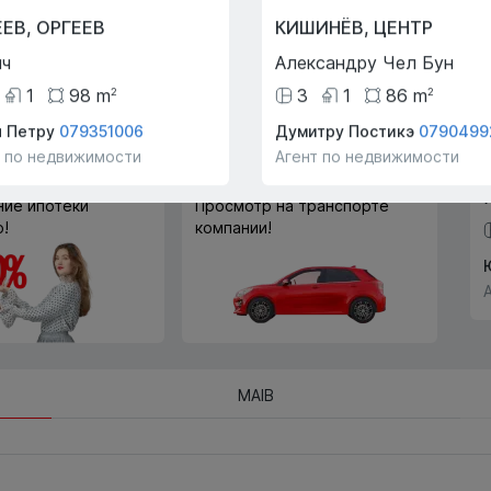
Trade-In
ЕЕВ
,
ОРГЕЕВ
КИШИНЁВ
,
ЦЕНТР
С помощью программы
ич
Александру Чел Бун
Trade-In мы поможем вам
купить эту квартиру в обмен
1
98
m
3
1
86
m
2
2
на другую недвижимость.
н Петру
079351006
Думитру Постикэ
0790499
т по недвижимости
Агент по недвижимости
ие ипотеки
Просмотр на транспорте
!
компании!
MAIB