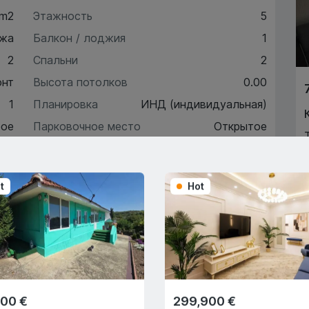
 m2
Этажность
5
жа
Балкон / лоджия
1
2
Спальни
2
онт
Высота потолков
0.00
1
Планировка
ИНД (индивидуальная)
рое
Парковочное место
Открытое
1
Автономное отопление
Да
t
Hot
ктеристики
писание
000 €
299,900 €