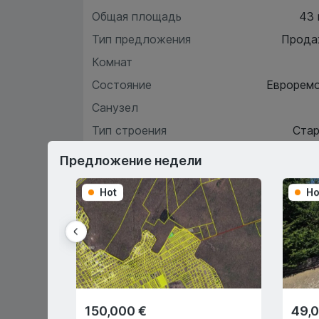
Общая площадь
43
Тип предложения
Прода
Комнат
Состояние
Еврорем
Санузел
Тип строения
Ста
Этаж
Предложение недели
Hot
Ho
Хара
О
150,000 €
49,